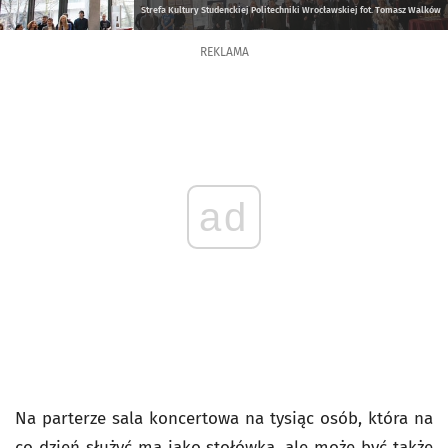
Strefa Kultury Studenckiej Politechniki Wrocławskiej fot. Tomasz Walków
REKLAMA
ad
Na parterze sala koncertowa na tysiąc osób, która na
co dzień służyć ma jako stołówka, ale może być także