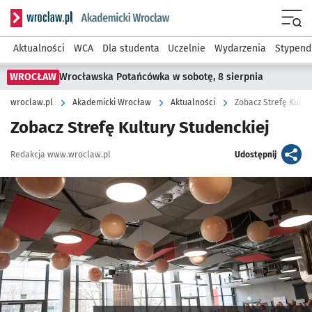
Serwis informacyjny wroclaw.pl podserwis: Akademicki Wro
Men
Aktualności
WCA
Dla studenta
Uczelnie
Wydarzenia
Stypend
WROCŁAW
Wrocławska Potańcówka w sobotę, 8 sierpnia
wroclaw.pl
Akademicki Wrocław
Aktualności
Zobacz Strefę Kultu
Zobacz Strefę Kultury Studenckiej
Autor:
artykuł
Redakcja www.wroclaw.pl
Udostępnij
Kliknij, aby powiększyć