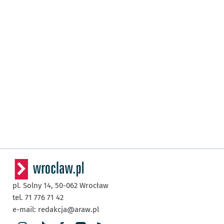
pl. Solny 14,
50-062
Wrocław
tel. 71 776 71 42
e-mail:
redakcja@araw.pl