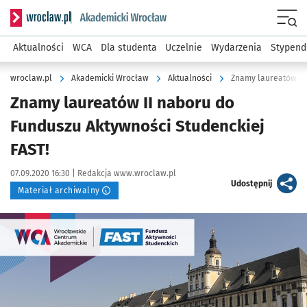
Serwis informacyjny wroclaw.pl podserwis: Akademicki Wro
Men
Aktualności
WCA
Dla studenta
Uczelnie
Wydarzenia
Stypend
wroclaw.pl
Akademicki Wrocław
Aktualności
Znamy laureatów II 
Znamy laureatów II naboru do
Funduszu Aktywności Studenckiej
FAST!
Data publikacji:
Autor:
07.09.2020 16:30 |
Redakcja www.wroclaw.pl
artykuł
Udostępnij
Materiał archiwalny
Kliknij, aby powiększyć