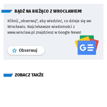
BĄDŹ NA BIEŻĄCO Z WROCŁAWIEM!
Kliknij „obserwuj”, aby wiedzieć, co dzieje się we
Wrocławiu.
Najciekawsze wiadomości z
www.wroclaw.pl znajdziesz w Google News!
profil
google news
serwisu wroclaw
Obserwuj
ZOBACZ TAKŻE