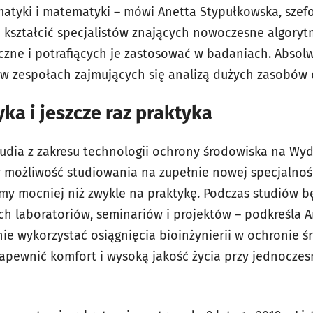
rmatyki i matematyki – mówi Anetta Stypułkowska, szef
 kształcić specjalistów znających nowoczesne algory
yczne i potrafiących je zastosować w badaniach. Absol
w zespołach zajmujących się analizą dużych zasobów 
yka i jeszcze raz praktyka
udia z zakresu technologii ochrony środowiska na Wydz
 możliwość studiowania na zupełnie nowej specjalności
amy mocniej niż zwykle na praktykę. Podczas studiów b
ych laboratoriów, seminariów i projektów – podkreśla 
ie wykorzystać osiągnięcia bioinżynierii w ochronie ś
apewnić komfort i wysoką jakość życia przy jednocz