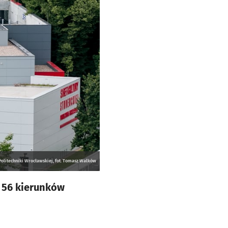
olitechniki Wrocławskiej, fot. Tomasz Walków
z 56 kierunków