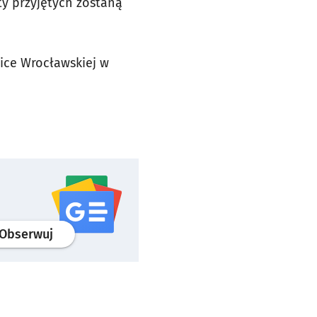
ty przyjętych zostaną
ice Wrocławskiej w
profil
google news
serwisu wroclaw.pl
Obserwuj