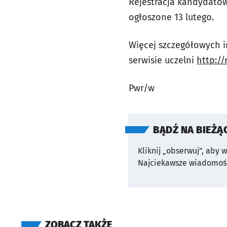
Rejestracja kandydatów 
ogłoszone 13 lutego.
Więcej szczegółowych i
serwisie uczelni
http://
Pwr/w
BĄDŹ NA BIEŻĄ
Kliknij „obserwuj”, aby 
Najciekawsze wiadomośc
ZOBACZ TAKŻE