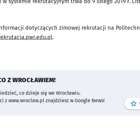
w systemie rekrutacyjnym trwa do 9 lutego 2019 r. Lis
nformacji dotyczących zimowej rekrutacji na Politechn
rekrutacja.pwr.edu.pl
.
CO Z WROCŁAWIEM!
wiedzieć, co dzieje się we Wrocławiu.
i z www.wroclaw.pl znajdziesz w Google News!