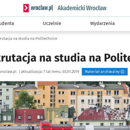
Serwis informacyjny wroclaw.pl podserwis: Akade
tudenta
Uczelnie
Wydarzenia
utacja na studia na Politechnice
utacja na studia na Polit
roclaw.pl
|
aktualizacja:
7 lat temu, 03.01.2019
Materiał archiwalny