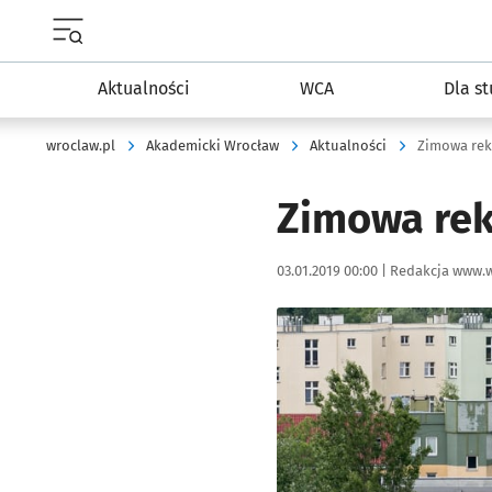
Menu główne portalu wroclaw.pl
Aktualności
WCA
Dla s
wroclaw.pl
Akademicki Wrocław
Aktualności
Zimowa rekr
Zimowa rekr
Data publikacji:
Autor:
03.01.2019 00:00 |
Redakcja www.w
Kliknij, aby powiększyć