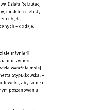
owa Działu Rekrutacji
tmy, modele i metody
wenci będą
danych – dodaje.
iale Inżynierii
: bioinżynierii
ędzie wyraźnie mniej
Anetta Stypułkowska. –
rodowiska, aby sobie i
esnym poszanowaniu