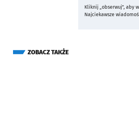
Kliknij „obserwuj”, aby 
Najciekawsze wiadomośc
ZOBACZ TAKŻE