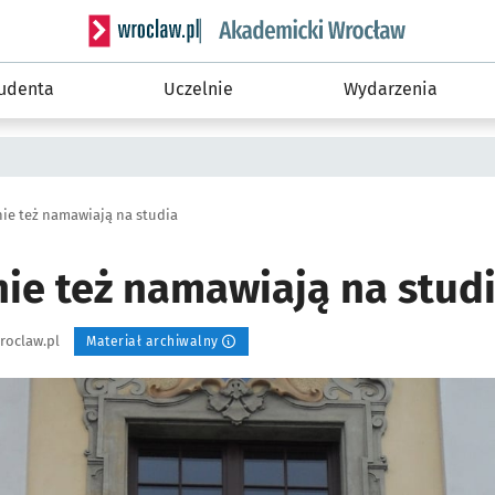
Serwis informacyjny wroclaw.pl podserwis: Akade
tudenta
Uczelnie
Wydarzenia
nie też namawiają na studia
nie też namawiają na stud
roclaw.pl
Materiał archiwalny