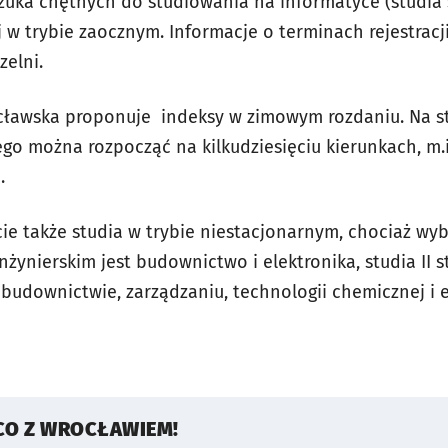
zuka chętnych do studiowania na informatyce (studia 
 w trybie zaocznym. Informacje o terminach rejestracj
zelni.
ocławska proponuje indeksy w zimowym rozdaniu. Na s
ego można rozpocząć na kilkudziesięciu kierunkach, m.i
.
ie także studia w trybie niestacjonarnym, chociaż wyb
nżynierskim jest budownictwo i elektronika, studia II
 budownictwie, zarządzaniu, technologii chemicznej i 
CO Z WROCŁAWIEM!