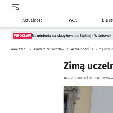
Menu główne portalu wroclaw.pl
Aktualności
WCA
Dla s
WROCŁAW
Utrudnienia na skrzyżowaniu Ślężnej i Wiśniowej
wroclaw.pl
Akademicki Wrocław
Aktualności
Zimą uczel
Zimą uczel
Data publikacji:
Autor:
16.12.2013 00:00 |
Redakcja www.w
Kliknij, aby powiększyć