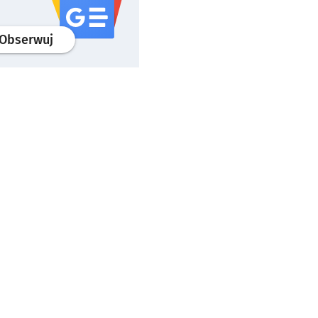
profil
google news
serwisu wroclaw.pl
Obserwuj