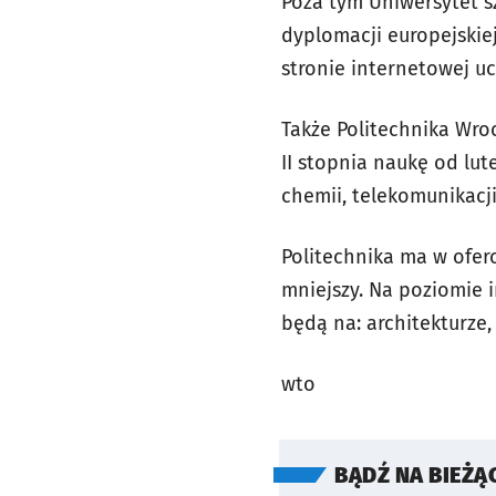
Poza tym Uniwersytet s
dyplomacji europejskiej
stronie internetowej uc
Także Politechnika Wr
II stopnia naukę od lut
chemii, telekomunikacji
Politechnika ma w oferc
mniejszy. Na poziomie i
będą na: architekturze,
wto
BĄDŹ NA BIEŻĄ