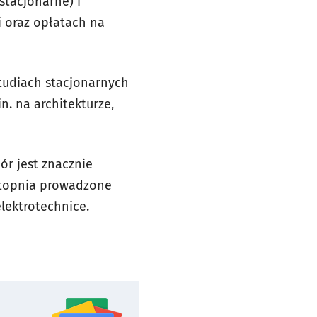
stacjonarne) i
i oraz opłatach na
tudiach stacjonarnych
n. na architekturze,
ór jest znacznie
 stopnia prowadzone
elektrotechnice.