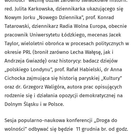
wolności” wezmą udział zarówno świadkowie historii:
red. Julita Karkowska, dziennikarka ukazującego się
Nowym Jorku „Nowego Dziennika”, prof. Konrad
Tatarowski, dziennikarz Radia Wolna Europa, obecnie
pracownik Uniwersytetu Łódzkiego, mecenas Jacek
Taylor, wieloletni obrońca w procesach politycznych w
okresie PRL (bronił zarówno Lecha Wałęsę, jak i
Andrzeja Gwiazdę) oraz historycy: badacz dziejów
„polskiego Londynu”, prof. Rafał Habielski, dr Anna
Cichocka zajmująca się historią paryskiej „Kultury”
oraz dr. Grzegorz Waligóra, autora prac opisujących
rodzenie się i działania opozycji demokratycznej na
Dolnym Śląsku i w Polsce.
Sesja popularno-naukowa konferencji ,,Droga do
wolności” odbywać się będzie 11 grudnia br. od godz.