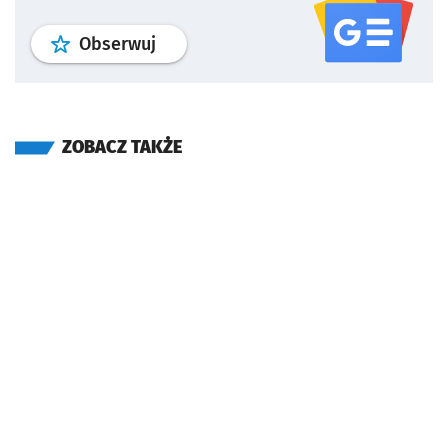
profil
google news
serwisu wroclaw
Obserwuj
ZOBACZ TAKŻE