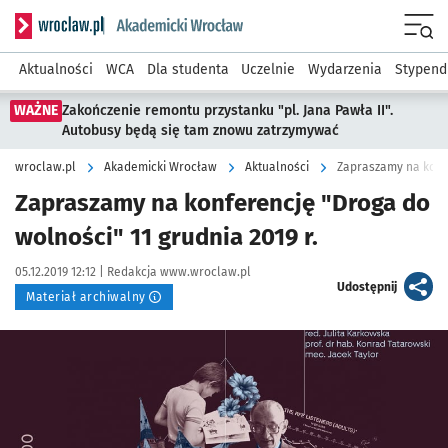
Serwis informacyjny wroclaw.pl podserwis: Akademicki Wro
Men
Aktualności
WCA
Dla studenta
Uczelnie
Wydarzenia
Stypend
WAŻNE
Zakończenie remontu przystanku "pl. Jana Pawła II".
Autobusy będą się tam znowu zatrzymywać
wroclaw.pl
Akademicki Wrocław
Aktualności
Zapraszamy na konfe
Zapraszamy na konferencję "Droga do
wolności" 11 grudnia 2019 r.
Data publikacji:
Autor:
05.12.2019 12:12 |
Redakcja www.wroclaw.pl
artykuł
Udostępnij
Materiał archiwalny
Kliknij, aby powiększyć