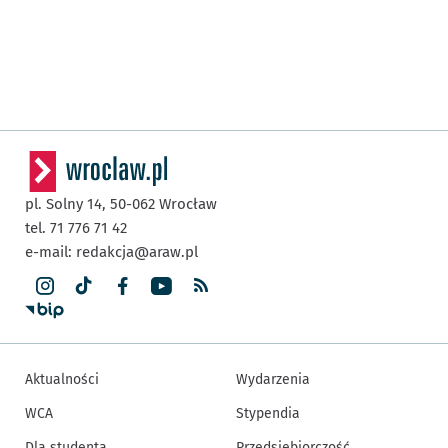
pl. Solny 14,
50-062
Wrocław
tel. 71 776 71 42
e-mail:
redakcja@araw.pl
Aktualności
Wydarzenia
WCA
Stypendia
Dla studenta
Przedsiębiorczość