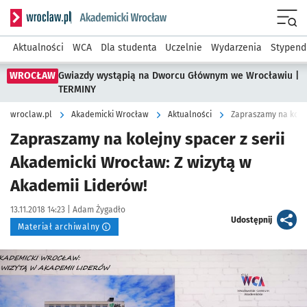
Serwis informacyjny wroclaw.pl podserwis: Akademicki Wro
Men
Aktualności
WCA
Dla studenta
Uczelnie
Wydarzenia
Stypend
WROCŁAW
Gwiazdy wystąpią na Dworcu Głównym we Wrocławiu |
TERMINY
wroclaw.pl
Akademicki Wrocław
Aktualności
Zapraszamy na kolejny spacer z serii
Akademicki Wrocław: Z wizytą w
Akademii Liderów!
Data publikacji:
Autor:
13.11.2018 14:23 |
Adam Żygadło
artykuł
Udostępnij
Materiał archiwalny
Kliknij, aby powiększyć