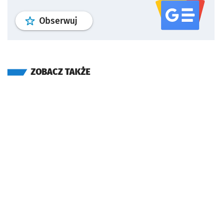
profil
google news
serwisu wroclaw
Obserwuj
ZOBACZ TAKŻE