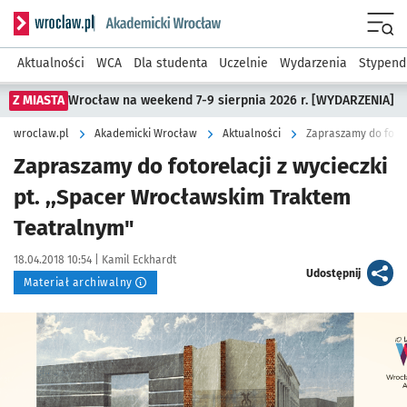
Serwis informacyjny wroclaw.pl podserwis: Akademicki Wro
Men
Aktualności
WCA
Dla studenta
Uczelnie
Wydarzenia
Stypend
Z MIASTA
Wrocław na weekend 7-9 sierpnia 2026 r. [WYDARZENIA]
wroclaw.pl
Akademicki Wrocław
Aktualności
Zapraszamy do fotorelacji z wycieczki
pt. ,,Spacer Wrocławskim Traktem
Teatralnym"
Data publikacji:
Autor:
18.04.2018 10:54 |
Kamil Eckhardt
artykuł
Udostępnij
Materiał archiwalny
Kliknij, aby powiększyć