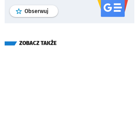
profil
google news
serwisu wroclaw
Obserwuj
ZOBACZ TAKŻE