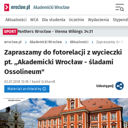
Serwis informacyjny wroclaw.pl podserwis: Akademicki Wro
Men
Aktualności
WCA
Dla studenta
Uczelnie
Wydarzenia
Stypend
SPORT
Panthers Wrocław - Vienna Wikings 34:31
wroclaw.pl
Akademicki Wrocław
Aktualności
Zapraszamy do fotorelacji z wycieczki
pt. ,,Akademicki Wrocław - śladami
Ossolineum"
Data publikacji:
Autor:
02.07.2018 12:18 |
Kamil Eckhardt
artykuł
Udostępnij
Materiał archiwalny
Kliknij, aby powiększyć