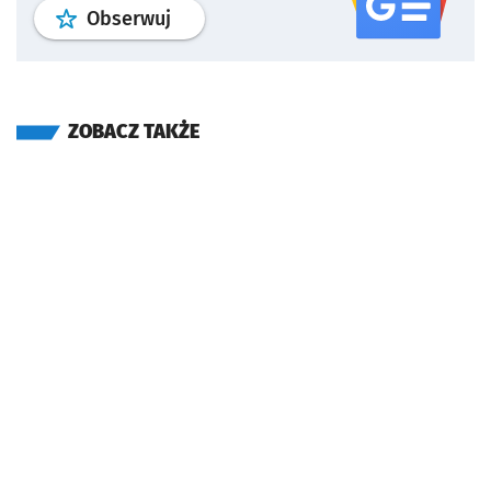
profil
google news
serwisu wroclaw
Obserwuj
ZOBACZ TAKŻE