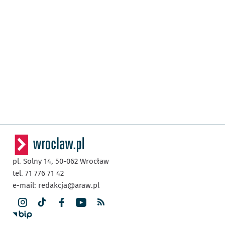
pl. Solny 14,
50-062
Wrocław
tel. 71 776 71 42
e-mail:
redakcja@araw.pl