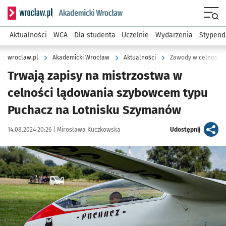
Serwis informacyjny wroclaw.pl podserwis: Akademicki Wro
Men
Aktualności
WCA
Dla studenta
Uczelnie
Wydarzenia
Stypend
wroclaw.pl
Akademicki Wrocław
Aktualności
Zawody w celności
Trwają zapisy na mistrzostwa w
celności lądowania szybowcem typu
Puchacz na Lotnisku Szymanów
Data publikacji:
Autor:
artykuł
14.08.2024 20:26 |
Mirosława Kuczkowska
Udostępnij
Kliknij, aby powiększyć