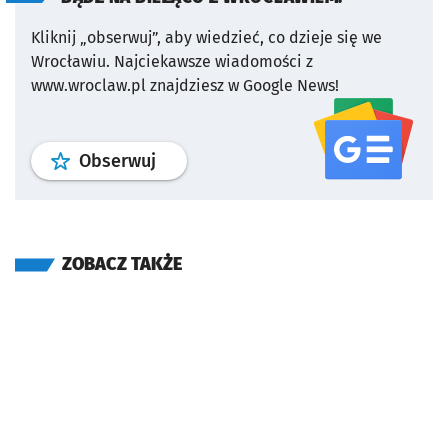
Kliknij „obserwuj”, aby wiedzieć, co dzieje się we
Wrocławiu.
Najciekawsze wiadomości z
www.wroclaw.pl znajdziesz w Google News!
profil
google news
serwisu wroclaw
Obserwuj
ZOBACZ TAKŻE