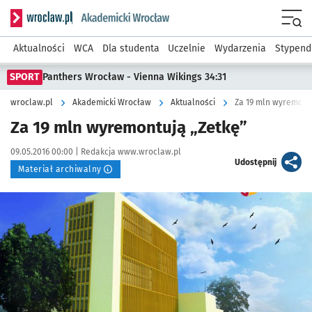
Serwis informacyjny wroclaw.pl podserwis: Akademicki Wro
Men
Aktualności
WCA
Dla studenta
Uczelnie
Wydarzenia
Stypend
SPORT
Panthers Wrocław - Vienna Wikings 34:31
wroclaw.pl
Akademicki Wrocław
Aktualności
Za 19 mln wyremontu
Za 19 mln wyremontują „Zetkę”
Data publikacji:
Autor:
09.05.2016 00:00 |
Redakcja www.wroclaw.pl
artykuł
Udostępnij
Materiał archiwalny
Kliknij, aby powiększyć