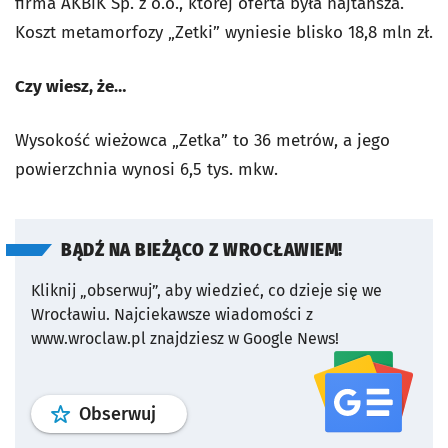
firma AKBiK Sp. z o.o., której oferta była najtańsza.
Koszt metamorfozy „Zetki” wyniesie blisko 18,8 mln zł.
Czy wiesz, że…
Wysokość wieżowca „Zetka” to 36 metrów, a jego
powierzchnia wynosi 6,5 tys. mkw.
BĄDŹ NA BIEŻĄCO Z WROCŁAWIEM!
Kliknij „obserwuj”, aby wiedzieć, co dzieje się we
Wrocławiu.
Najciekawsze wiadomości z
www.wroclaw.pl znajdziesz w Google News!
profil
google news
serwisu wroclaw
Obserwuj