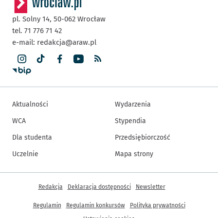
pl. Solny 14,
50-062
Wrocław
tel. 71 776 71 42
e-mail:
redakcja@araw.pl
Aktualności
Wydarzenia
WCA
Stypendia
Dla studenta
Przedsiębiorczość
Uczelnie
Mapa strony
Inne informacje
Redakcja
Deklaracja dostępności
Newsletter
Regulamin
Regulamin konkursów
Polityka prywatności