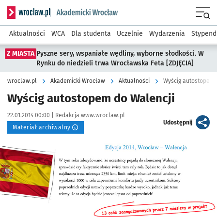
Serwis informacyjny wroclaw.pl podserwis: Akademicki Wro
Men
Aktualności
WCA
Dla studenta
Uczelnie
Wydarzenia
Stypend
Z MIASTA
Pyszne sery, wspaniałe wędliny, wyborne słodkości. W
Rynku do niedzieli trwa Wrocławska Feta [ZDJĘCIA]
wroclaw.pl
Akademicki Wrocław
Aktualności
Wyścig autostopem 
Wyścig autostopem do Walencji
Data publikacji:
Autor:
22.01.2014 00:00 |
Redakcja www.wroclaw.pl
artykuł
Udostępnij
Materiał archiwalny
Kliknij, aby powiększyć