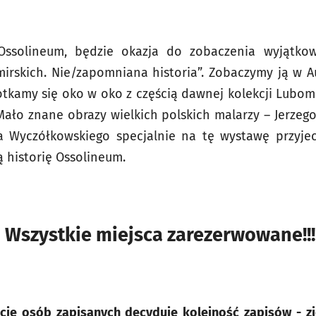
 Ossolineum, będzie okazja do zobaczenia wyjątko
rskich. Nie/zapomniana historia”. Zobaczymy ją w Au
tkamy się oko w oko z częścią dawnej kolekcji Lubomi
ało znane obrazy wielkich polskich malarzy – Jerzeg
a Wyczółkowskiego specjalnie na tę wystawę przyje
 historię Ossolineum.
Wszystkie miejsca zarezerwowane!!!
iście osób zapisanych decyduje kolejność zapisów - z