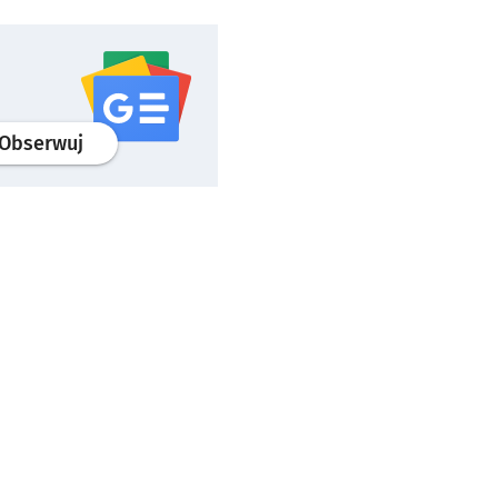
profil
google news
serwisu wroclaw.pl
Obserwuj