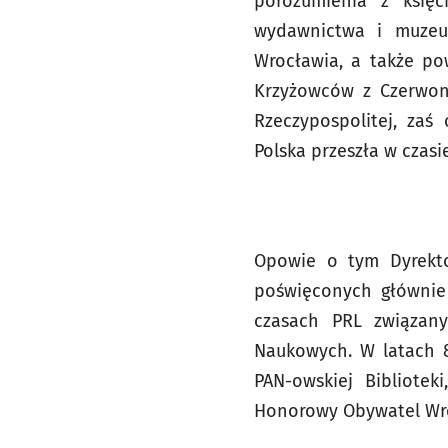
porozumienia z księc
wydawnictwa i muzeu
Wrocławia, a także po
Krzyżowców z Czerwon
Rzeczypospolitej, zaś
Polska przeszła w czasi
Opowie o tym Dyrekto
poświęconych głównie
czasach PRL związan
Naukowych. W latach 80
PAN-owskiej Bibliotek
Honorowy Obywatel Wr