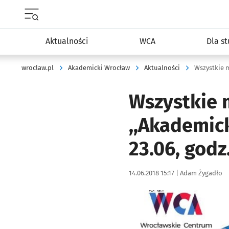
Menu główne portalu wroclaw.pl
Aktualności
WCA
Dla s
wroclaw.pl
Akademicki Wrocław
Aktualności
Wszystkie 
,,Akademic
23.06, godz
Data publikacji:
Autor:
14.06.2018 15:17 |
Adam Żygadło
Kliknij, aby powiększyć