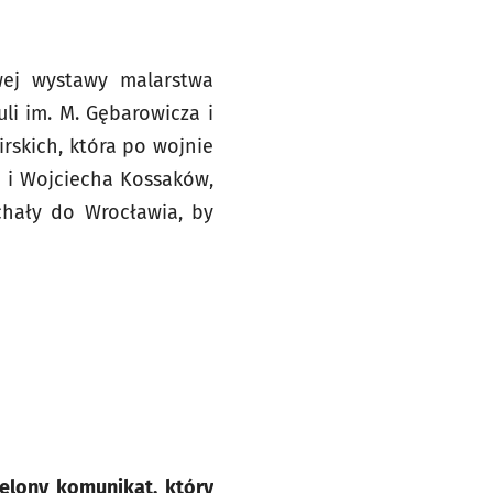
wej wystawy malarstwa
li im. M. Gębarowicza i
rskich, która po wojnie
o i Wojciecha Kossaków,
chały do Wrocławia, by
ielony komunikat, który