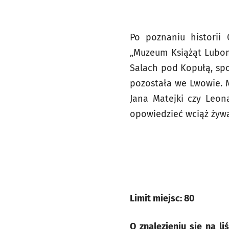
Po poznaniu historii
„Muzeum Książąt Lubomi
Salach pod Kopułą, spo
pozostała we Lwowie. M
Jana Matejki czy Leon
opowiedzieć wciąż żywą
Limit miejsc: 80
O znalezieniu się na l