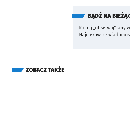
BĄDŹ NA BIEŻĄ
Kliknij „obserwuj”, aby 
Najciekawsze wiadomośc
ZOBACZ TAKŻE