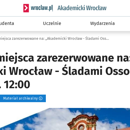
Serwis informacyjny wroclaw.pl podserwis: Akade
tudenta
Uczelnie
Wydarzenia
Wszystkie miejsca zarezerwowane na: ,,Akademicki Wrocław - Śladami Ossolineum" 23.06, godz. 12:00
miejsca zarezerwowane na
ki Wrocław - Śladami Oss
. 12:00
Materiał archiwalny