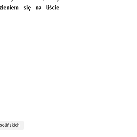
ieniem się na liście
solińskich