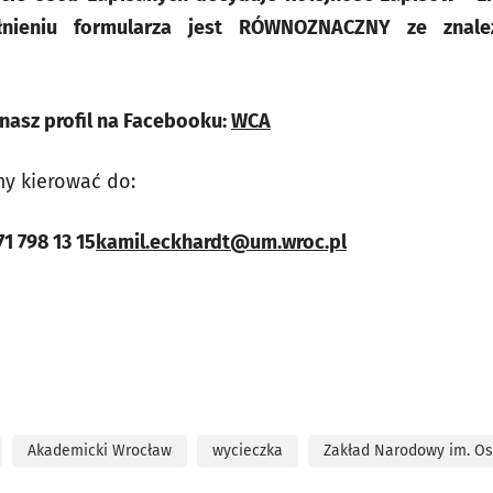
nieniu formularza jest RÓWNOZNACZNY ze znalez
nasz profil na Facebooku:
WCA
my kierować do:
71 798 13 15
kamil.eckhardt@um.wroc.pl
Akademicki Wrocław
wycieczka
Zakład Narodowy im. Os