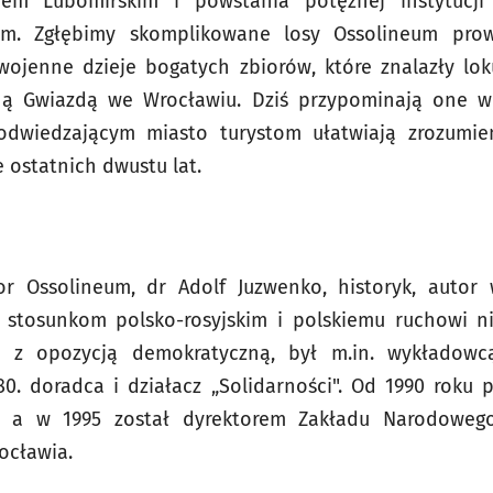
iem Lubomirskim i powstania potężnej instytucji z
m. Zgłębimy skomplikowane losy Ossolineum pr
wojenne dzieje bogatych zbiorów, które znalazły lo
ą Gwiazdą we Wrocławiu. Dziś przypominają one wr
 odwiedzającym miasto turystom ułatwiają zrozumien
e ostatnich dwustu lat.
r Ossolineum, dr Adolf Juzwenko, historyk, autor 
 stosunkom polsko-rosyjskim i polskiemu ruchowi n
y z opozycją demokratyczną, był m.in. wykładowc
. doradca i działacz „Solidarności". Od 1990 roku p
i, a w 1995 został dyrektorem Zakładu Narodowego
ocławia.