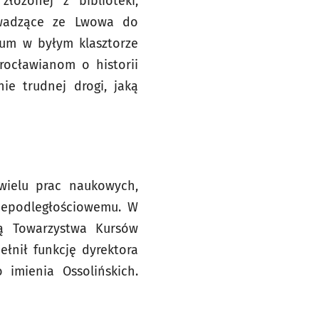
łożonej z biblioteki,
owadzące ze Lwowa do
kum w byłym klasztorze
ocławianom o historii
ie trudnej drogi, jaką
wielu prac naukowych,
iepodległościowemu. W
ą Towarzystwa Kursów
ełnił funkcję dyrektora
 imienia Ossolińskich.