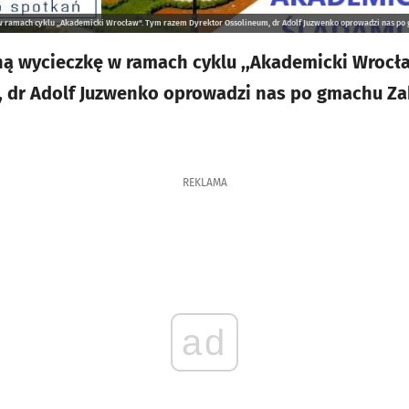
 ramach cyklu ,,Akademicki Wrocław". Tym razem Dyrektor Ossolineum, dr Adolf Juzwenko oprowadzi nas po
ną wycieczkę w ramach cyklu ,,Akademicki Wrocł
, dr Adolf Juzwenko oprowadzi nas po gmachu Z
REKLAMA
ad