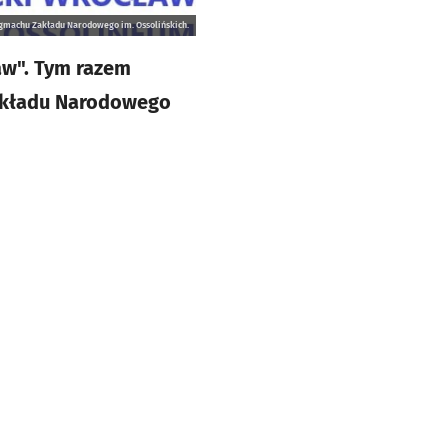
 gmachu Zakładu Narodowego im. Ossolińskich.
aw". Tym razem
akładu Narodowego