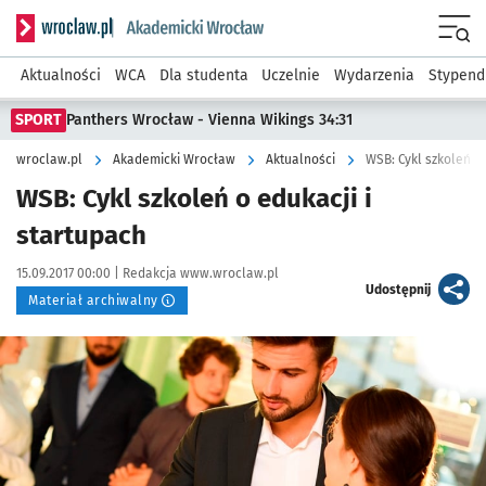
Serwis informacyjny wroclaw.pl podserwis: Akademicki Wro
Men
Aktualności
WCA
Dla studenta
Uczelnie
Wydarzenia
Stypend
SPORT
Panthers Wrocław - Vienna Wikings 34:31
wroclaw.pl
Akademicki Wrocław
Aktualności
WSB: Cykl szkoleń o 
WSB: Cykl szkoleń o edukacji i
startupach
Data publikacji:
Autor:
15.09.2017 00:00 |
Redakcja www.wroclaw.pl
artykuł
Udostępnij
Materiał archiwalny
Kliknij, aby powiększyć