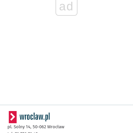
ad
pl. Solny 14,
50-062
Wrocław