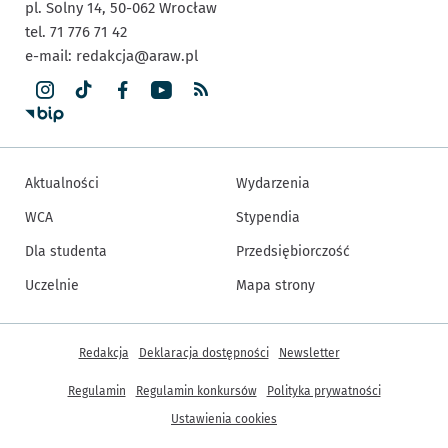
pl. Solny 14,
50-062
Wrocław
tel. 71 776 71 42
e-mail:
redakcja@araw.pl
Aktualności
Wydarzenia
WCA
Stypendia
Dla studenta
Przedsiębiorczość
Uczelnie
Mapa strony
Inne informacje
Redakcja
Deklaracja dostępności
Newsletter
Regulamin
Regulamin konkursów
Polityka prywatności
Ustawienia cookies