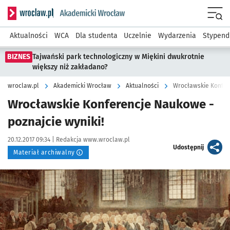
Serwis informacyjny wroclaw.pl podserwis: Akademicki Wro
Men
Aktualności
WCA
Dla studenta
Uczelnie
Wydarzenia
Stypend
BIZNES
Tajwański park technologiczny w Miękini dwukrotnie
większy niż zakładano?
wroclaw.pl
Akademicki Wrocław
Aktualności
Wrocławskie Konfere
Wrocławskie Konferencje Naukowe -
poznajcie wyniki!
Data publikacji:
Autor:
20.12.2017 09:34 |
Redakcja www.wroclaw.pl
artykuł
Udostępnij
Materiał archiwalny
Kliknij, aby powiększyć