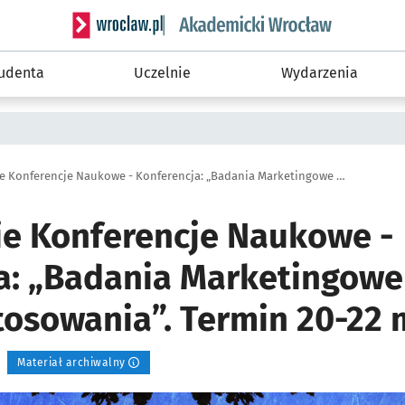
Serwis informacyjny wroclaw.pl podserwis: Akade
tudenta
Uczelnie
Wydarzenia
Wrocławskie Konferencje Naukowe - Konferencja: „Badania Marketingowe – metody, trendy, zastosowania”. Termin 20-22 maja.
e Konferencje Naukowe -
a: „Badania Marketingowe
tosowania”. Termin 20-22 
Materiał archiwalny