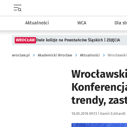
Menu główne portalu wroclaw.pl
Aktualności
WCA
Dla s
WROCŁAW
Dwie kolizje na Powstańców Śląskich | ZDJĘCIA
wroclaw.pl
Akademicki Wrocław
Aktualności
Wrocławski
Konferencj
trendy, zas
Data publikacji:
Autor:
18.05.2018 09:13 |
Kamil Eckhardt
Kliknij, aby powiększyć