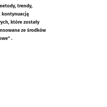
etody, trendy,
t kontynuacją
ch, które zostały
nansowana ze środków
owe" .