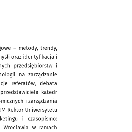
gowe – metody, trendy,
śli oraz identyfikacja i
ych przedsiębiorstw i
ologii na zarządzanie
cje referatów, debata
przedstawiciele katedr
micznych i zarządzania
 JM Rektor Uniwersytetu
etingu i czasopismo:
ta Wrocławia w ramach