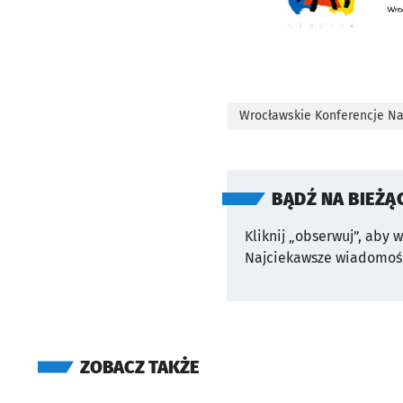
Wrocławskie Konferencje N
BĄDŹ NA BIEŻĄ
Kliknij „obserwuj”, aby 
Najciekawsze wiadomośc
ZOBACZ TAKŻE