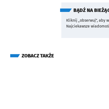
BĄDŹ NA BIEŻĄ
Kliknij „obserwuj”, aby 
Najciekawsze wiadomośc
ZOBACZ TAKŻE