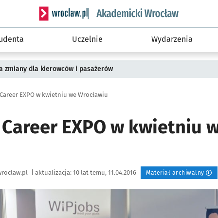
Serwis informacyjny wroclaw.pl podserwis: Akade
tudenta
Uczelnie
Wydarzenia
a zmiany dla kierowców i pasażerów
 Career EXPO w kwietniu we Wrocławiu
y Career EXPO w kwietniu 
roclaw.pl
|
aktualizacja:
10 lat temu, 11.04.2016
Materiał archiwalny