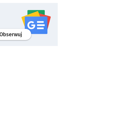
profil
google news
serwisu wroclaw.pl
Obserwuj