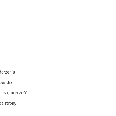
arzenia
pendia
edsiębiorczość
a strony