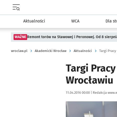
Menu główne portalu wroclaw.pl
Aktualności
WCA
Dla s
WAŻNE
Remont torów na Stawowej i Peronowej. Od 8 sierpni
wroclaw.pl
Akademicki Wrocław
Aktualności
Targi Pracy
Targi Prac
Wrocławiu
Data publikacji:
Autor:
11.04.2016 00:00 |
Redakcja www.w
Kliknij, aby powiększyć