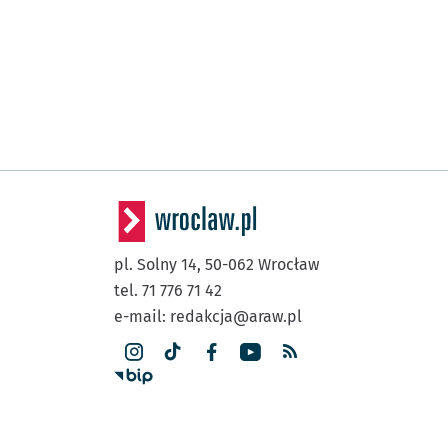
pl. Solny 14,
50-062
Wrocław
tel. 71 776 71 42
e-mail:
redakcja@araw.pl