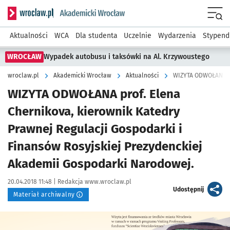
Serwis informacyjny wroclaw.pl podserwis: Akademicki Wro
Men
Aktualności
WCA
Dla studenta
Uczelnie
Wydarzenia
Stypend
WROCŁAW
Wypadek autobusu i taksówki na Al. Krzywoustego
wroclaw.pl
Akademicki Wrocław
Aktualności
WIZYTA ODWOŁANA prof. Elena
Chernikova, kierownik Katedry
Prawnej Regulacji Gospodarki i
Finansów Rosyjskiej Prezydenckiej
Akademii Gospodarki Narodowej.
Data publikacji:
Autor:
20.04.2018 11:48 |
Redakcja www.wroclaw.pl
artykuł
Udostępnij
Materiał archiwalny
Kliknij, aby powiększyć