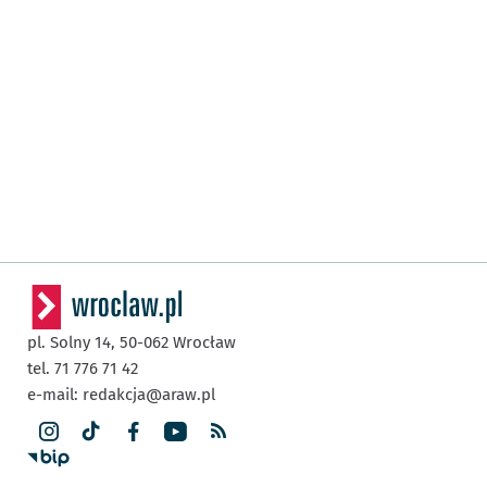
pl. Solny 14,
50-062
Wrocław
tel. 71 776 71 42
e-mail:
redakcja@araw.pl