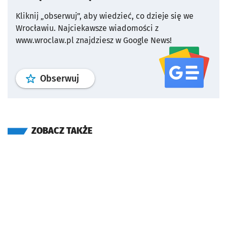
Kliknij „obserwuj”, aby wiedzieć, co dzieje się we
Wrocławiu.
Najciekawsze wiadomości z
www.wroclaw.pl znajdziesz w Google News!
profil
google news
serwisu wroclaw
Obserwuj
ZOBACZ TAKŻE