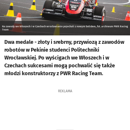
Na zawody we Włoszech i w Czechach wrocławianie pojechali z nowym bolidem, fot. archiwum PWR Racing
Team
Dwa medale - złoty i srebrny, przywiozą z zawodów
robotów w Pekinie studenci Politechniki
Wrocławskiej. Po wyścigach we Włoszech i w
Czechach sukcesami mogą pochwalić się także
młodzi konstruktorzy z PWR Racing Team.
REKLAMA