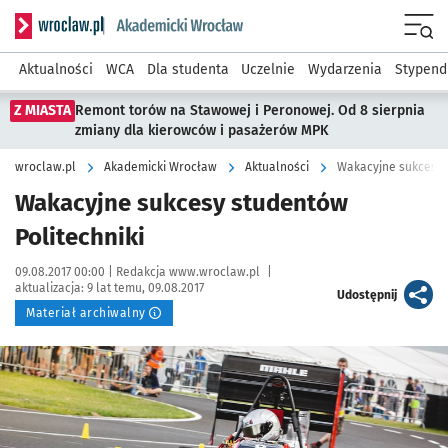
Serwis informacyjny wroclaw.pl podserwis: Akademicki Wro
Men
Aktualności
WCA
Dla studenta
Uczelnie
Wydarzenia
Stypend
Z MIASTA
Remont torów na Stawowej i Peronowej. Od 8 sierpnia
zmiany dla kierowców i pasażerów MPK
wroclaw.pl
Akademicki Wrocław
Aktualności
Wakacyjne sukcesy 
Wakacyjne sukcesy studentów
Politechniki
Data publikacji:
Autor:
09.08.2017 00:00 |
Redakcja www.wroclaw.pl
|
aktualizacja:
9 lat temu, 09.08.2017
artykuł
Udostępnij
Materiał archiwalny
Kliknij, aby powiększyć