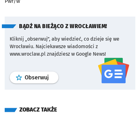
Pwr/w
BĄDŹ NA BIEŻĄCO Z WROCŁAWIEM!
Kliknij „obserwuj”, aby wiedzieć, co dzieje się we
Wrocławiu.
Najciekawsze wiadomości z
www.wroclaw.pl znajdziesz w Google News!
profil
google news
serwisu wroclaw
Obserwuj
ZOBACZ TAKŻE