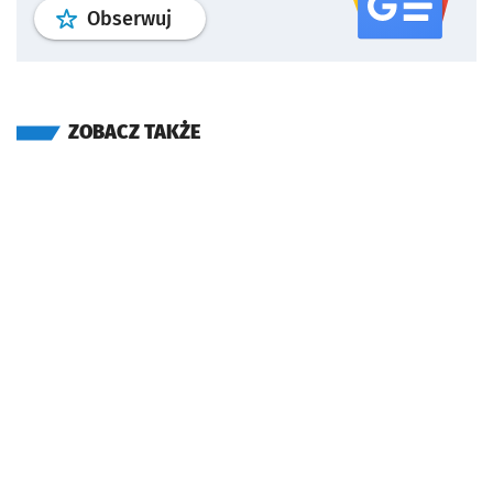
profil
google news
serwisu wroclaw
Obserwuj
ZOBACZ TAKŻE