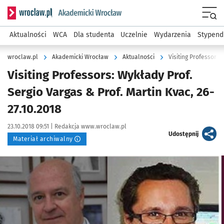
Serwis informacyjny wroclaw.pl podserwis: Akademicki Wro
Men
Aktualności
WCA
Dla studenta
Uczelnie
Wydarzenia
Stypend
wroclaw.pl
Akademicki Wrocław
Aktualności
Visiting Professors:
Visiting Professors: Wykłady Prof.
Sergio Vargas & Prof. Martin Kvac, 26-
27.10.2018
Data publikacji:
Autor:
23.10.2018 09:51 |
Redakcja www.wroclaw.pl
artykuł
Udostępnij
Materiał archiwalny
Kliknij, aby powiększyć