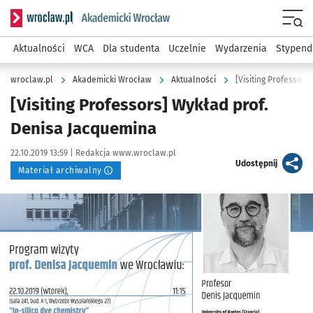
Serwis informacyjny wroclaw.pl podserwis: Akademicki Wro
Men
Aktualności
WCA
Dla studenta
Uczelnie
Wydarzenia
Stypend
wroclaw.pl
Akademicki Wrocław
Aktualności
[Visiting Professor
[Visiting Professors] Wykład prof.
Denisa Jacquemina
Data publikacji:
Autor:
22.10.2019 13:59 |
Redakcja www.wroclaw.pl
artykuł
Udostępnij
Materiał archiwalny
Kliknij, aby powiększyć