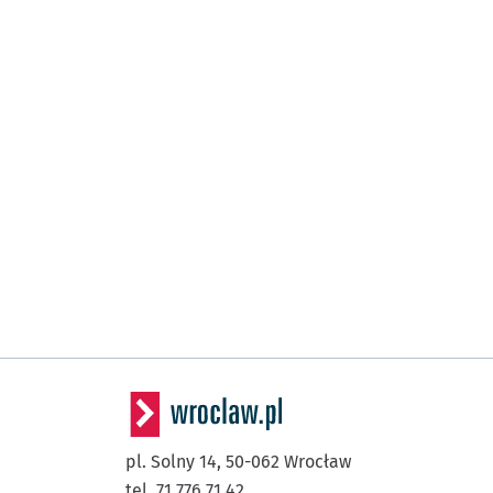
pl. Solny 14,
50-062
Wrocław
tel. 71 776 71 42