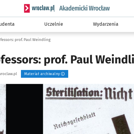
Serwis informacyjny wroclaw.pl podserwis: Akade
tudenta
Uczelnie
Wydarzenia
ofessors: prof. Paul Weindling
ofessors: prof. Paul Weindl
roclaw.pl
Materiał archiwalny