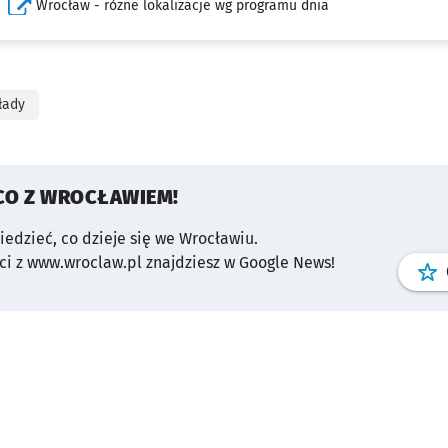
Wrocław - różne lokalizacje wg programu dnia
łady
CO Z WROCŁAWIEM!
wiedzieć, co dzieje się we Wrocławiu.
i z www.wroclaw.pl znajdziesz w Google News!