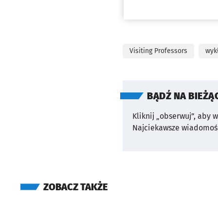
Visiting Professors
wyk
BĄDŹ NA BIEŻĄ
Kliknij „obserwuj”, aby 
Najciekawsze wiadomośc
ZOBACZ TAKŻE