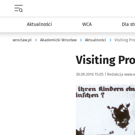
Menu główne portalu wroclaw.pl
Aktualności
WCA
Dla s
wroclaw.pl
Akademicki Wrocław
Aktualności
Visiting Pr
Visiting Pr
Data publikacji:
Autor:
30.09.2016 15:05 |
Redakcja www.w
Kliknij, aby powiększyć