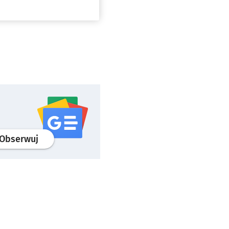
profil
google news
serwisu wroclaw.pl
Obserwuj