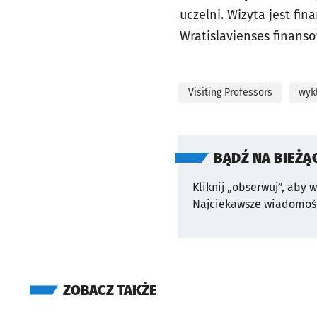
uczelni. Wizyta jest fi
Wratislavienses finans
Visiting Professors
wyk
BĄDŹ NA BIEŻĄ
Kliknij „obserwuj”, aby 
Najciekawsze wiadomośc
ZOBACZ TAKŻE