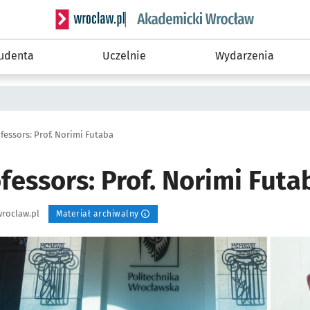
Serwis informacyjny wroclaw.pl podserwis: Akade
tudenta
Uczelnie
Wydarzenia
ofessors: Prof. Norimi Futaba
ofessors: Prof. Norimi Futa
roclaw.pl
Materiał archiwalny