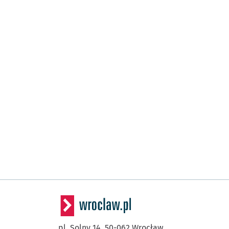
pl. Solny 14,
50-062
Wrocław