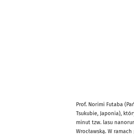
Prof. Norimi Futaba (P
Tsukubie, Japonia), kt
minut tzw. lasu nanoru
Wrocławską. W ramach p