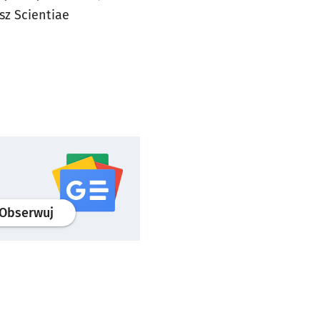
sz Scientiae
profil
google news
serwisu wroclaw.pl
Obserwuj