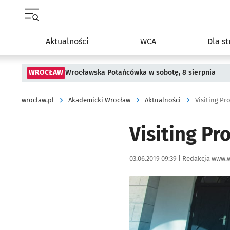
Menu główne portalu wroclaw.pl
Aktualności
WCA
Dla s
WROCŁAW
Wrocławska Potańcówka w sobotę, 8 sierpnia
wroclaw.pl
Akademicki Wrocław
Aktualności
Visiting Pr
Visiting Pr
Data publikacji:
Autor:
03.06.2019 09:39 |
Redakcja www.w
Kliknij, aby powiększyć