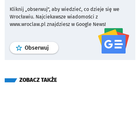
Kliknij „obserwuj”, aby wiedzieć, co dzieje się we
Wrocławiu.
Najciekawsze wiadomości z
www.wroclaw.pl znajdziesz w Google News!
profil
google news
serwisu wroclaw
Obserwuj
ZOBACZ TAKŻE