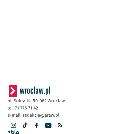
pl. Solny 14,
50-062
Wrocław
tel. 71 776 71 42
e-mail:
redakcja@araw.pl