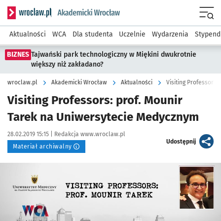
Serwis informacyjny wroclaw.pl podserwis: Akademicki Wro
Men
Aktualności
WCA
Dla studenta
Uczelnie
Wydarzenia
Stypend
BIZNES
Tajwański park technologiczny w Miękini dwukrotnie
większy niż zakładano?
wroclaw.pl
Akademicki Wrocław
Aktualności
Visiting Professors
Visiting Professors: prof. Mounir
Tarek na Uniwersytecie Medycznym
Data publikacji:
Autor:
28.02.2019 15:15 |
Redakcja www.wroclaw.pl
artykuł
Udostępnij
Materiał archiwalny
Kliknij, aby powiększyć