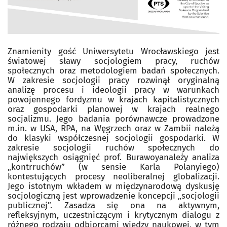
Znamienity gość Uniwersytetu Wrocławskiego jest
światowej sławy socjologiem pracy, ruchów
społecznych oraz metodologiem badań społecznych.
W zakresie socjologii pracy rozwinął oryginalną
analizę procesu i ideologii pracy w warunkach
powojennego fordyzmu w krajach kapitalistycznych
oraz gospodarki planowej w krajach realnego
socjalizmu. Jego badania porównawcze prowadzone
m.in. w USA, RPA, na Węgrzech oraz w Zambii należą
do klasyki współczesnej socjologii gospodarki. W
zakresie socjologii ruchów społecznych do
największych osiągnięć prof. Burawoyanależy analiza
„kontrruchów” (w sensie Karla Polanyiego)
kontestujących procesy neoliberalnej globalizacji.
Jego istotnym wkładem w międzynarodową dyskusję
socjologiczną jest wprowadzenie koncepcji „socjologii
publicznej”. Zasadza się ona na aktywnym,
refleksyjnym, uczestniczącym i krytycznym dialogu z
różnego rodzaju odbiorcami wiedzy naukowej, w tym