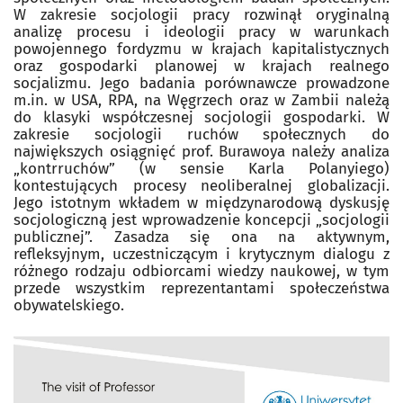
W zakresie socjologii pracy rozwinął oryginalną
analizę procesu i ideologii pracy w warunkach
powojennego fordyzmu w krajach kapitalistycznych
oraz gospodarki planowej w krajach realnego
socjalizmu. Jego badania porównawcze prowadzone
m.in. w USA, RPA, na Węgrzech oraz w Zambii należą
do klasyki współczesnej socjologii gospodarki. W
zakresie socjologii ruchów społecznych do
największych osiągnięć prof. Burawoya należy analiza
„kontrruchów” (w sensie Karla Polanyiego)
kontestujących procesy neoliberalnej globalizacji.
Jego istotnym wkładem w międzynarodową dyskusję
socjologiczną jest wprowadzenie koncepcji „socjologii
publicznej”. Zasadza się ona na aktywnym,
refleksyjnym, uczestniczącym i krytycznym dialogu z
różnego rodzaju odbiorcami wiedzy naukowej, w tym
przede wszystkim reprezentantami społeczeństwa
obywatelskiego.