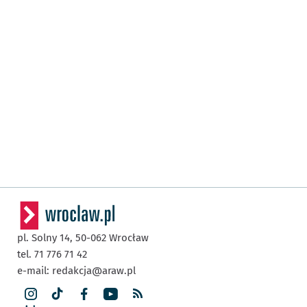
pl. Solny 14,
50-062
Wrocław
tel. 71 776 71 42
e-mail:
redakcja@araw.pl