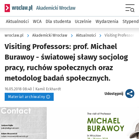
Serwis informacyjny wroclaw.pl podserwis: Akademicki Wro
Men
Aktualności
WCA
Dla studenta
Uczelnie
Wydarzenia
Stypend
wroclaw.pl
Akademicki Wrocław
Aktualności
Visiting Professors: prof. Michael
Burawoy - światowej sławy socjolog
pracy, ruchów społecznych oraz
metodolog badań społecznych.
Data publikacji:
Autor:
16.05.2018 08:40 |
Kamil Eckhardt
artykuł
Udostępnij
Materiał archiwalny
Kliknij, aby powiększyć