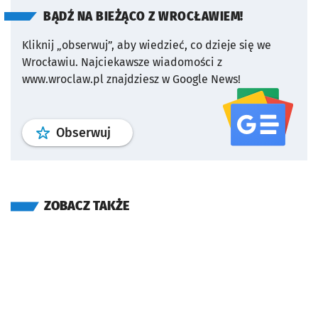
BĄDŹ NA BIEŻĄCO Z WROCŁAWIEM!
Kliknij „obserwuj”, aby wiedzieć, co dzieje się we
Wrocławiu.
Najciekawsze wiadomości z
www.wroclaw.pl znajdziesz w Google News!
profil
google news
serwisu wroclaw
Obserwuj
ZOBACZ TAKŻE