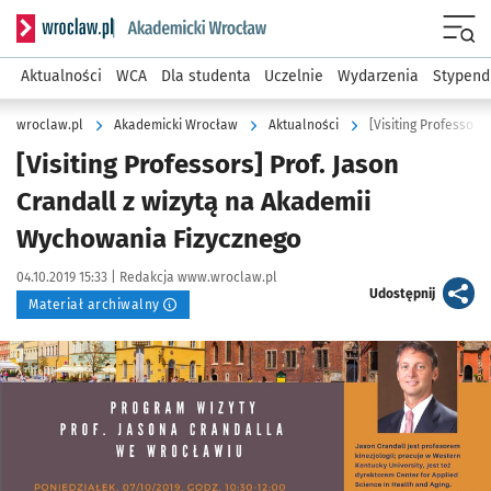
Serwis informacyjny wroclaw.pl podserwis: Akademicki Wro
Men
Aktualności
WCA
Dla studenta
Uczelnie
Wydarzenia
Stypend
wroclaw.pl
Akademicki Wrocław
Aktualności
[Visiting Professors] Prof. Jason
Crandall z wizytą na Akademii
Wychowania Fizycznego
Data publikacji:
Autor:
04.10.2019 15:33 |
Redakcja www.wroclaw.pl
artykuł
Udostępnij
Materiał archiwalny
Kliknij, aby powiększyć