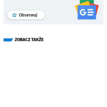
profil
google news
serwisu wroclaw
Obserwuj
ZOBACZ TAKŻE