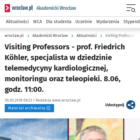
Serwis informacyjny wroclaw.pl podserwis: Akademicki Wro
Men
Aktualności
WCA
Dla studenta
Uczelnie
Wydarzenia
Stypend
wroclaw.pl
Akademicki Wrocław
Aktualności
Visiting Professors - prof. Friedrich
Köhler, specjalista w dziedzinie
telemedycyny kardiologicznej,
monitoringu oraz teleopieki. 8.06,
godz. 11:00.
Data publikacji:
Autor:
30.05.2018 09:23 |
Redakcja www.wroclaw.pl
artykuł
Udostępnij
Materiał archiwalny
Kliknij, aby powiększyć