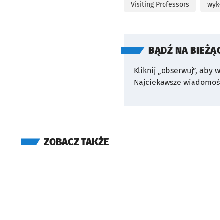
Visiting Professors
wyk
BĄDŹ NA BIEŻĄ
Kliknij „obserwuj”, aby 
Najciekawsze wiadomośc
ZOBACZ TAKŻE