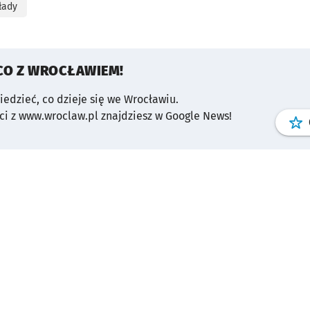
łady
CO Z WROCŁAWIEM!
wiedzieć, co dzieje się we Wrocławiu.
i z www.wroclaw.pl znajdziesz w Google News!