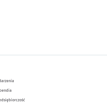
arzenia
pendia
edsiębiorczość