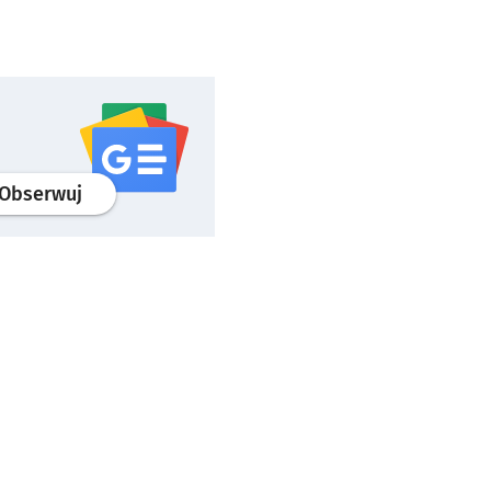
profil
google news
serwisu wroclaw.pl
Obserwuj