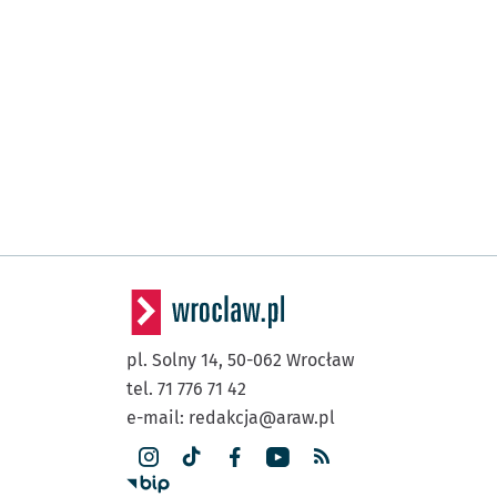
pl. Solny 14,
50-062
Wrocław
tel. 71 776 71 42
e-mail:
redakcja@araw.pl