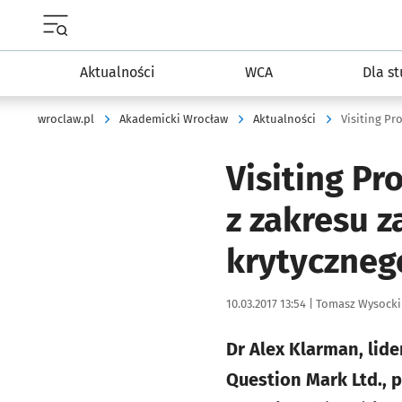
Menu główne portalu wroclaw.pl
Aktualności
WCA
Dla s
wroclaw.pl
Akademicki Wrocław
Aktualności
Visiting Pr
z zakresu 
krytyczneg
Data publikacji:
Autor:
10.03.2017 13:54 |
Tomasz Wysocki
Dr Alex Klarman, lide
Question Mark Ltd., 