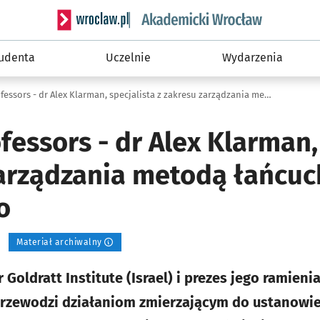
Serwis informacyjny wroclaw.pl podserwis: Akade
tudenta
Uczelnie
Wydarzenia
Visiting Professors - dr Alex Klarman, specjalista z zakresu zarządzania metodą łańcucha krytycznego
ofessors - dr Alex Klarman,
zarządzania metodą łańcu
o
Materiał archiwalny
r Goldratt Institute (Israel) i prezes jego ramie
przewodzi działaniom zmierzającym do ustanowie