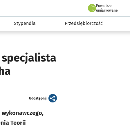
Powietrze
we Wrocławiu
micki Wrocław
umiarkowane
Stypendia
Przedsiębiorczość
JAKOŚĆ POWIETRZA
umiarkowana
Dane z godz. 11:20
 specjalista
Jakość powietrza - skład
cha
artykuł
Udostępnij
nia wykonawczego,
nia Teorii