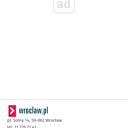
ad
pl. Solny 14,
50-062
Wrocław
tel. 71 776 71 42