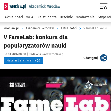
Serwis informacyjny wroclaw.pl podserwis: Akademicki Wro
Men
Aktualności
WCA
Dla studenta
Uczelnie
Wydarzenia
Stypend
wroclaw.pl
Akademicki Wrocław
Aktualności
V FameLab: konkurs
V FameLab: konkurs dla
popularyzatorów nauki
Data publikacji:
Autor:
08.01.2016 00:00 |
Redakcja www.wroclaw.pl
artykuł
Udostępnij
Materiał archiwalny
Kliknij, aby powiększyć