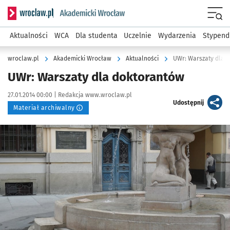
Serwis informacyjny wroclaw.pl podserwis: Akademicki Wro
Men
Aktualności
WCA
Dla studenta
Uczelnie
Wydarzenia
Stypend
wroclaw.pl
Akademicki Wrocław
Aktualności
UWr: Warszaty dla 
UWr: Warszaty dla doktorantów
Data publikacji:
Autor:
27.01.2014 00:00 |
Redakcja www.wroclaw.pl
artykuł
Udostępnij
Materiał archiwalny
Kliknij, aby powiększyć