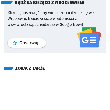
BĄDŹ NA BIEŻĄCO Z WROCŁAWIEM!
Kliknij „obserwuj”, aby wiedzieć, co dzieje się we
Wrocławiu.
Najciekawsze wiadomości z
www.wroclaw.pl znajdziesz w Google News!
profil
google news
serwisu wroclaw
Obserwuj
ZOBACZ TAKŻE