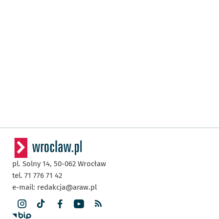
pl. Solny 14,
50-062
Wrocław
tel. 71 776 71 42
e-mail:
redakcja@araw.pl