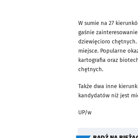
W sumie na 27 kierunków
gaśnie zainteresowanie
dziewięcioro chętnych.
miejsce. Popularne okaz
kartografia oraz biote
chętnych.
Także dwa inne kierunki
kandydatów niż jest mie
UP/w
BĄDŹ NA BIEŻĄ