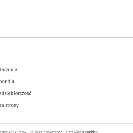
arzenia
pendia
edsiębiorczość
a strony
amin konkursów
Polityka prywatności
Ustawienia cookies