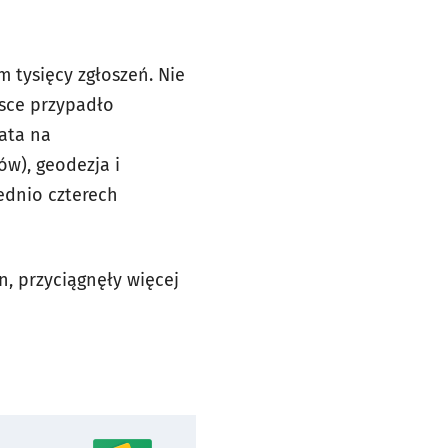
m tysięcy zgłoszeń. Nie
jsce przypadło
ata na
ów), geodezja i
ednio czterech
n, przyciągnęły więcej