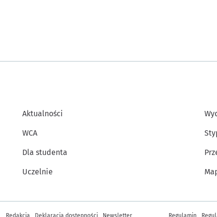
Aktualności
Wyd
WCA
Sty
Dla studenta
Prz
Uczelnie
Map
Inne informacje
Redakcja
Deklaracja dostępności
Newsletter
Regulamin
Regul