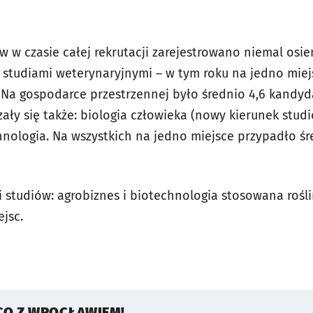
 w czasie całej rekrutacji zarejestrowano niemal osie
 studiami weterynaryjnymi – w tym roku na jedno mie
 Na gospodarce przestrzennej było średnio 4,6 kandyd
ały się także: biologia człowieka (nowy kierunek studi
chnologia. Na wszystkich na jedno miejsce przypadło śr
 studiów: agrobiznes i biotechnologia stosowana rośli
jsc.
CO Z WROCŁAWIEM!