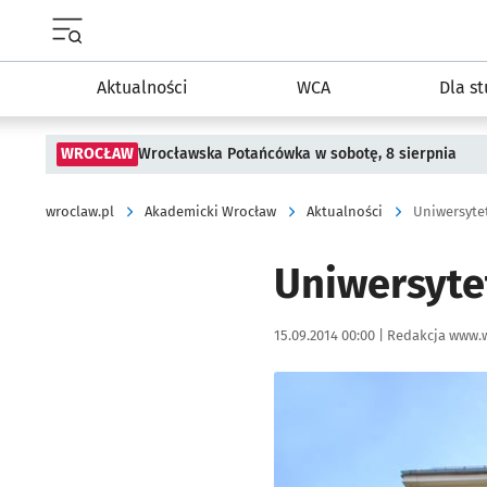
Menu główne portalu wroclaw.pl
Aktualności
WCA
Dla s
WROCŁAW
Wrocławska Potańcówka w sobotę, 8 sierpnia
wroclaw.pl
Akademicki Wrocław
Aktualności
Uniwersytet
Uniwersytet
Data publikacji:
Autor:
15.09.2014 00:00 |
Redakcja www.w
Kliknij, aby powiększyć