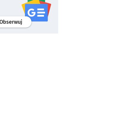
profil
google news
serwisu wroclaw.pl
Obserwuj