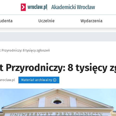
Serwis informacyjny wroclaw.pl podserwis: Akade
tudenta
Uczelnie
Wydarzenia
 Przyrodniczy: 8 tysięcy zgłoszeń
 Przyrodniczy: 8 tysięcy 
roclaw.pl
Materiał archiwalny