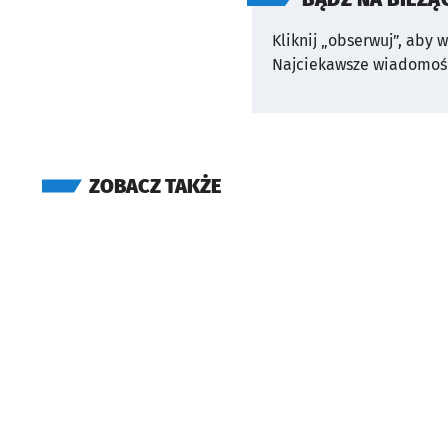
Kliknij „obserwuj”, aby 
Najciekawsze wiadomośc
ZOBACZ TAKŻE