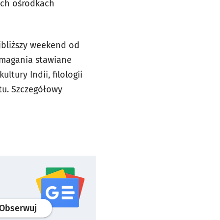
ych ośrodkach
jbliższy weekend od
wymagania stawiane
tury Indii, filologii
stu. Szczegółowy
profil
google news
serwisu wroclaw.pl
Obserwuj