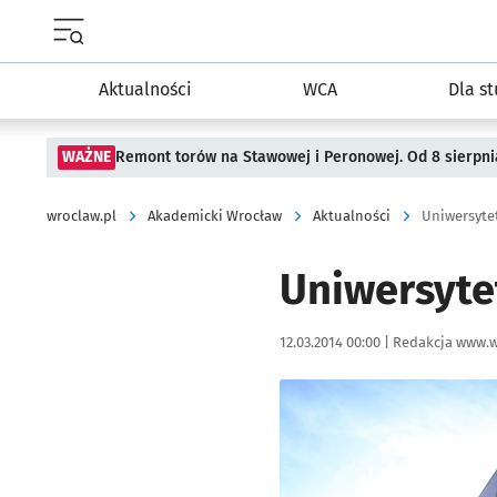
Menu główne portalu wroclaw.pl
Aktualności
WCA
Dla s
WAŻNE
Remont torów na Stawowej i Peronowej. Od 8 sierpni
wroclaw.pl
Akademicki Wrocław
Aktualności
Uniwersyte
Uniwersyte
Data publikacji:
Autor:
12.03.2014 00:00 |
Redakcja www.w
Kliknij, aby powiększyć