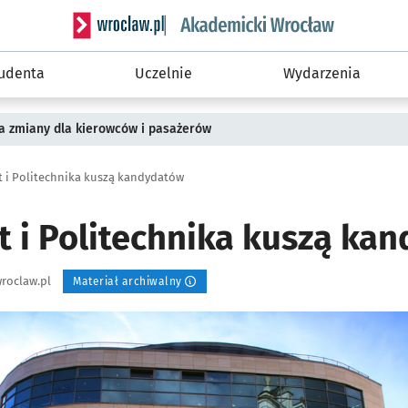
Serwis informacyjny wroclaw.pl podserwis: Akade
tudenta
Uczelnie
Wydarzenia
a zmiany dla kierowców i pasażerów
t i Politechnika kuszą kandydatów
t i Politechnika kuszą ka
roclaw.pl
Materiał archiwalny