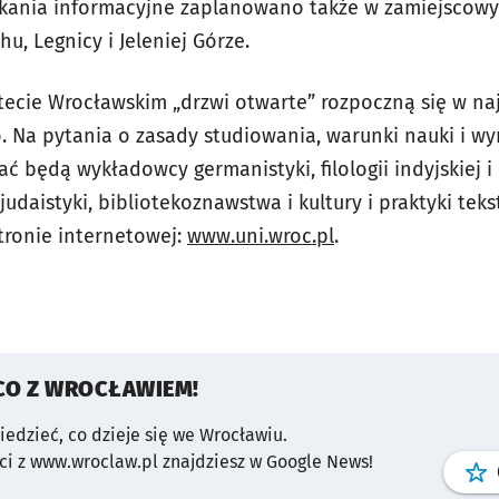
tkania informacyjne zaplanowano także w zamiejscow
u, Legnicy i Jeleniej Górze.
ecie Wrocławskim „drzwi otwarte” rozpoczną się w na
o. Na pytania o zasady studiowania, warunki nauki i 
ędą wykładowcy germanistyki, filologii indyjskiej i kul
 judaistyki, bibliotekoznawstwa i kultury i praktyki tek
tronie internetowej:
www.uni.wroc.pl
.
CO Z WROCŁAWIEM!
wiedzieć, co dzieje się we Wrocławiu.
i z www.wroclaw.pl znajdziesz w Google News!