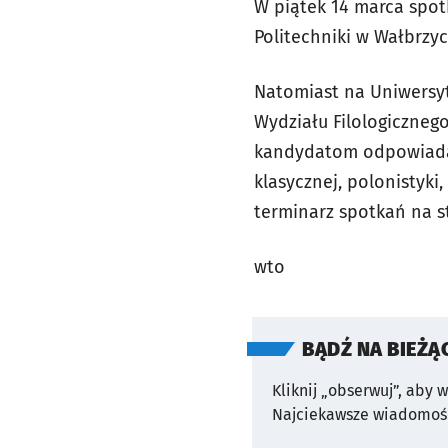
W piątek 14 marca spo
Politechniki w Wałbrzych
Natomiast na Uniwersyt
Wydziału Filologiczneg
kandydatom odpowiadać b
klasycznej, polonistyki,
terminarz spotkań na s
wto
BĄDŹ NA BIEŻĄ
Kliknij „obserwuj”, aby 
Najciekawsze wiadomośc