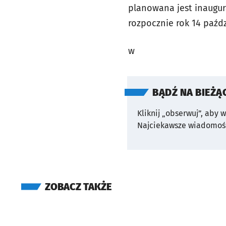
planowana jest inaugur
rozpocznie rok 14 paźdz
w
BĄDŹ NA BIEŻĄ
Kliknij „obserwuj”, aby 
Najciekawsze wiadomośc
ZOBACZ TAKŻE