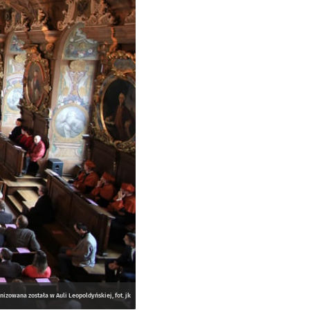
izowana została w Auli Leopoldyńskiej, fot. jk