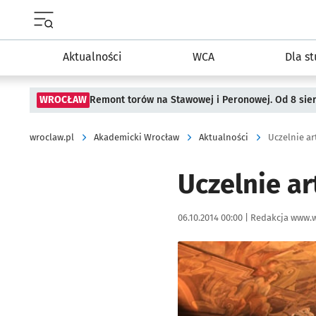
Menu główne portalu wroclaw.pl
Aktualności
WCA
Dla s
WROCŁAW
Remont torów na Stawowej i Peronowej. Od 8 sie
wroclaw.pl
Akademicki Wrocław
Aktualności
Uczelnie ar
Uczelnie a
Data publikacji:
Autor:
06.10.2014 00:00 |
Redakcja www.w
Kliknij, aby powiększyć