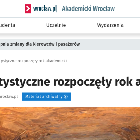
Serwis informacyjny wroclaw.pl podserwis: Akade
tudenta
Uczelnie
Wydarzenia
rpnia zmiany dla kierowców i pasażerów
tystyczne rozpoczęły rok akademicki
rtystyczne rozpoczęły rok
roclaw.pl
Materiał archiwalny