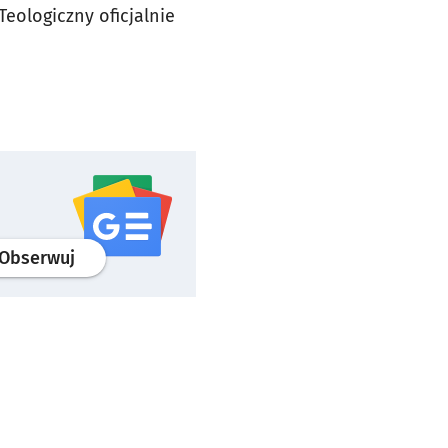
eologiczny oficjalnie
profil
google news
serwisu wroclaw.pl
Obserwuj