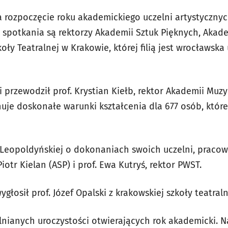
 rozpoczęcie roku akademickiego uczelni artystycznyc
 spotkania są rektorzy Akademii Sztuk Pięknych, Akad
ły Teatralnej w Krakowie, której filią jest wrocławska
 przewodził prof. Krystian Kiełb, rektor Akademii Muzy
nuje doskonałe warunki kształcenia dla 677 osób, któr
 Leopoldyńskiej o dokonaniach swoich uczelni, pracow
iotr Kielan (ASP) i prof. Ewa Kutryś, rektor PWST.
łosił prof. Józef Opalski z krakowskiej szkoły teatraln
elnianych uroczystości otwierających rok akademicki. N