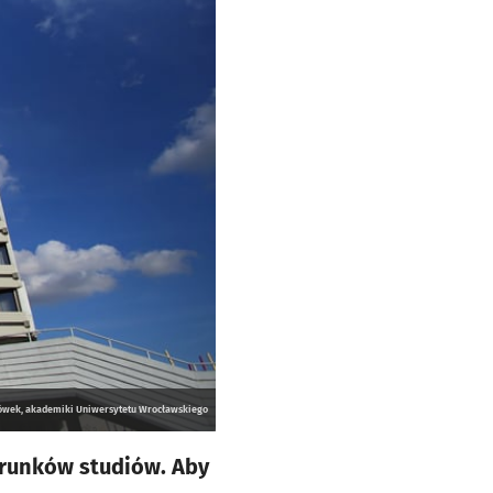
łówek, akademiki Uniwersytetu Wrocławskiego
erunków studiów. Aby