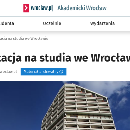
Serwis informacyjny wroclaw.pl podserwis: Akade
tudenta
Uczelnie
Wydarzenia
tacja na studia we Wrocławiu
tacja na studia we Wrocła
roclaw.pl
Materiał archiwalny