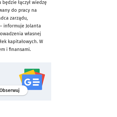
 będzie łączył wiedzę
owany do pracy na
adca zarządu,
 informuje Jolanta
prowadzenia własnej
ółek kapitałowych. W
m i finansami.
profil
google news
serwisu wroclaw.pl
Obserwuj