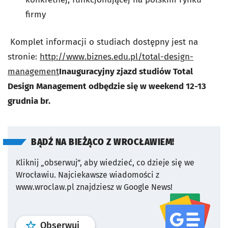
firmy
Komplet informacji o studiach dostępny jest na
stronie:
http://www.biznes.edu.pl/total-design-
management
Inauguracyjny zjazd studiów Total
Design Management odbędzie się w weekend 12-13
grudnia br.
BĄDŹ NA BIEŻĄCO Z WROCŁAWIEM!
Kliknij „obserwuj”, aby wiedzieć, co dzieje się we
Wrocławiu.
Najciekawsze wiadomości z
www.wroclaw.pl znajdziesz w Google News!
profil
google news
serwisu wroclaw
Obserwuj