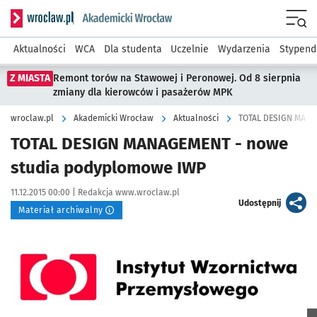
Serwis informacyjny wroclaw.pl podserwis: Akademicki Wro
Men
Aktualności
WCA
Dla studenta
Uczelnie
Wydarzenia
Stypend
Z MIASTA
Remont torów na Stawowej i Peronowej. Od 8 sierpnia
zmiany dla kierowców i pasażerów MPK
wroclaw.pl
Akademicki Wrocław
Aktualności
TOTAL DESIGN MANA
TOTAL DESIGN MANAGEMENT - nowe
studia podyplomowe IWP
Data publikacji:
Autor:
11.12.2015 00:00 |
Redakcja www.wroclaw.pl
artykuł
Udostępnij
Materiał archiwalny
Kliknij, aby powiększyć