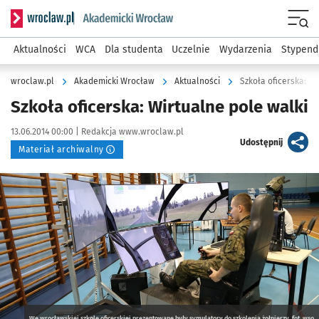
Serwis informacyjny wroclaw.pl podserwis: Akademicki Wro
Men
Aktualności
WCA
Dla studenta
Uczelnie
Wydarzenia
Stypend
wroclaw.pl
Akademicki Wrocław
Aktualności
Szkoła oficerska: Wi
Szkoła oficerska: Wirtualne pole walki
Data publikacji:
Autor:
13.06.2014 00:00 |
Redakcja www.wroclaw.pl
artykuł
Udostępnij
Materiał archiwalny
Kliknij, aby powiększyć
We wrocławskiej szkole oficerskiej prezentowane były symulatory do szkolenia żołnierzy, fot. wso