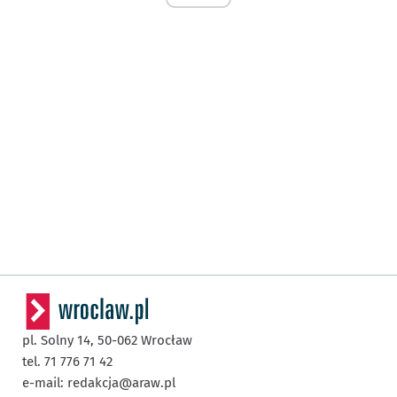
pl. Solny 14,
50-062
Wrocław
tel. 71 776 71 42
e-mail:
redakcja@araw.pl