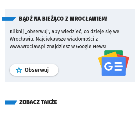
BĄDŹ NA BIEŻĄCO Z WROCŁAWIEM!
Kliknij „obserwuj”, aby wiedzieć, co dzieje się we
Wrocławiu.
Najciekawsze wiadomości z
www.wroclaw.pl znajdziesz w Google News!
profil
google news
serwisu wroclaw
Obserwuj
ZOBACZ TAKŻE