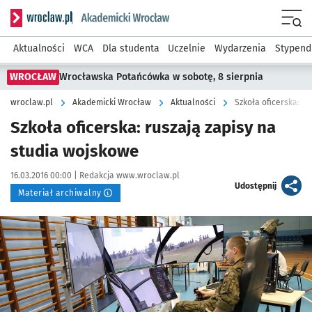
Serwis informacyjny wroclaw.pl podserwis: Akademicki Wro
Men
Aktualności
WCA
Dla studenta
Uczelnie
Wydarzenia
Stypend
WROCŁAW
Wrocławska Potańcówka w sobotę, 8 sierpnia
wroclaw.pl
Akademicki Wrocław
Aktualności
Szkoła oficerska: r
Szkoła oficerska: ruszają zapisy na
studia wojskowe
Data publikacji:
Autor:
16.03.2016 00:00 |
Redakcja www.wroclaw.pl
artykuł
Udostępnij
Materiał archiwalny
Kliknij, aby powiększyć