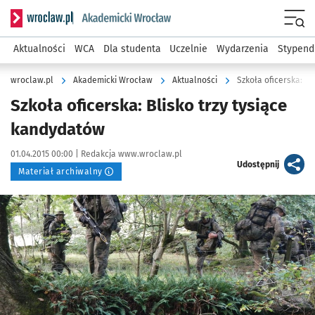
Serwis informacyjny wroclaw.pl podserwis: Akademicki Wro
Men
Aktualności
WCA
Dla studenta
Uczelnie
Wydarzenia
Stypend
wroclaw.pl
Akademicki Wrocław
Aktualności
Szkoła oficerska: Bl
Szkoła oficerska: Blisko trzy tysiące
kandydatów
Data publikacji:
Autor:
01.04.2015 00:00 |
Redakcja www.wroclaw.pl
artykuł
Udostępnij
Materiał archiwalny
Kliknij, aby powiększyć