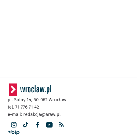
pl. Solny 14,
50-062
Wrocław
tel. 71 776 71 42
e-mail:
redakcja@araw.pl