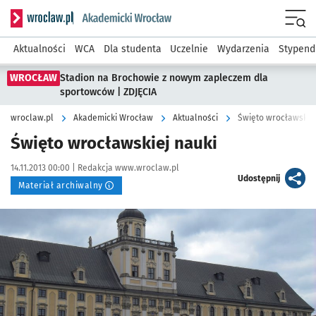
Serwis informacyjny wroclaw.pl podserwis: Akademicki Wro
Men
Aktualności
WCA
Dla studenta
Uczelnie
Wydarzenia
Stypend
WROCŁAW
Stadion na Brochowie z nowym zapleczem dla
sportowców | ZDJĘCIA
wroclaw.pl
Akademicki Wrocław
Aktualności
Święto wrocławskiej
Święto wrocławskiej nauki
Data publikacji:
Autor:
14.11.2013 00:00 |
Redakcja www.wroclaw.pl
artykuł
Udostępnij
Materiał archiwalny
Kliknij, aby powiększyć