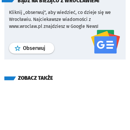
BĄDŹ NA BIEŻĄCO Z WROCŁAWIEM!
Kliknij „obserwuj”, aby wiedzieć, co dzieje się we
Wrocławiu.
Najciekawsze wiadomości z
www.wroclaw.pl znajdziesz w Google News!
profil
google news
serwisu wroclaw
Obserwuj
ZOBACZ TAKŻE