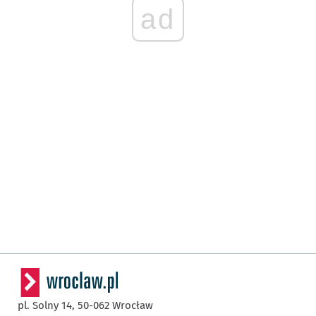
ad
pl. Solny 14,
50-062
Wrocław