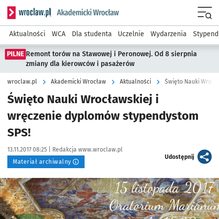
Serwis informacyjny wroclaw.pl podserwis: Akademicki Wro
Men
Aktualności
WCA
Dla studenta
Uczelnie
Wydarzenia
Stypend
PILNE
Remont torów na Stawowej i Peronowej. Od 8 sierpnia
zmiany dla kierowców i pasażerów
wroclaw.pl
Akademicki Wrocław
Aktualności
Święto Nauki Wrocł
Święto Nauki Wrocławskiej i
wręczenie dyplomów stypendystom
SPS!
Data publikacji:
Autor:
13.11.2017 08:25 |
Redakcja www.wroclaw.pl
artykuł
Udostępnij
Materiał archiwalny
Kliknij, aby powiększyć