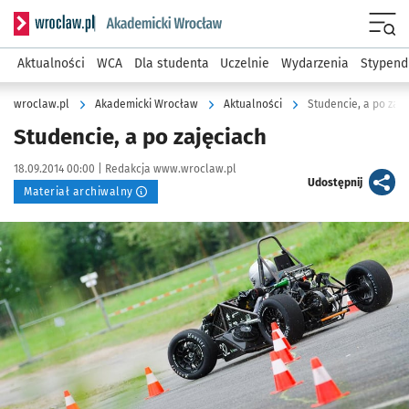
Serwis informacyjny wroclaw.pl podserwis: Akademicki Wro
Men
Aktualności
WCA
Dla studenta
Uczelnie
Wydarzenia
Stypend
wroclaw.pl
Akademicki Wrocław
Aktualności
Studencie, a po zaj
Studencie, a po zajęciach
Data publikacji:
Autor:
18.09.2014 00:00 |
Redakcja www.wroclaw.pl
artykuł
Udostępnij
Materiał archiwalny
Kliknij, aby powiększyć