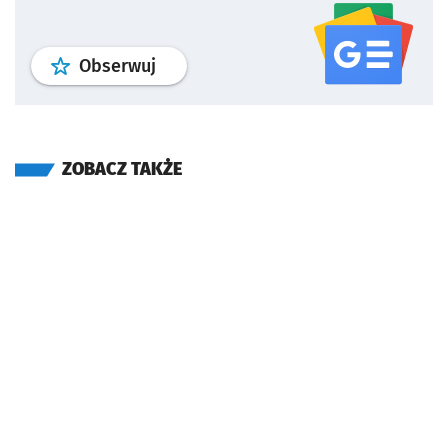
profil
google news
serwisu wroclaw
Obserwuj
ZOBACZ TAKŻE