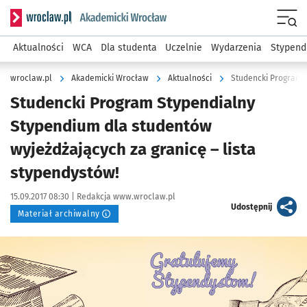
Serwis informacyjny wroclaw.pl podserwis: Akademicki Wro
Men
Aktualności
WCA
Dla studenta
Uczelnie
Wydarzenia
Stypend
wroclaw.pl
Akademicki Wrocław
Aktualności
Studencki Program Stypendialny
Stypendium dla studentów
wyjeżdżających za granicę – lista
stypendystów!
Data publikacji:
Autor:
15.09.2017 08:30 |
Redakcja www.wroclaw.pl
artykuł
Udostępnij
Materiał archiwalny
Kliknij, aby powiększyć