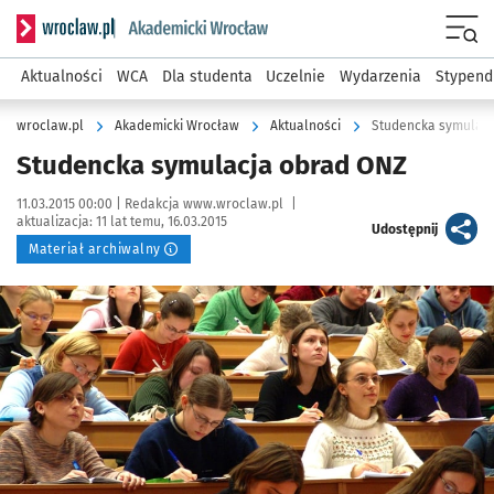
Serwis informacyjny wroclaw.pl podserwis: Akademicki Wro
Men
Aktualności
WCA
Dla studenta
Uczelnie
Wydarzenia
Stypend
wroclaw.pl
Akademicki Wrocław
Aktualności
Studencka symulacj
Studencka symulacja obrad ONZ
Data publikacji:
Autor:
11.03.2015 00:00 |
Redakcja www.wroclaw.pl
|
aktualizacja:
11 lat temu, 16.03.2015
artykuł
Udostępnij
Materiał archiwalny
Kliknij, aby powiększyć