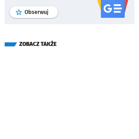
profil
google news
serwisu wroclaw
Obserwuj
ZOBACZ TAKŻE