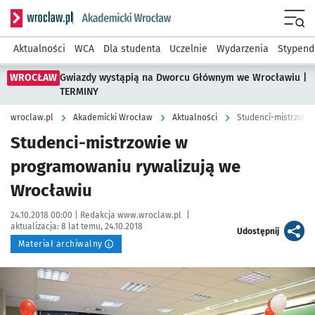
Serwis informacyjny wroclaw.pl podserwis: Akademicki Wro
Men
Aktualności
WCA
Dla studenta
Uczelnie
Wydarzenia
Stypend
WROCŁAW
Gwiazdy wystąpią na Dworcu Głównym we Wrocławiu |
TERMINY
wroclaw.pl
Akademicki Wrocław
Aktualności
Studenci-mistrzowi
Studenci-mistrzowie w
programowaniu rywalizują we
Wrocławiu
Data publikacji:
Autor:
24.10.2018 00:00 |
Redakcja www.wroclaw.pl
|
aktualizacja:
8 lat temu, 24.10.2018
artykuł
Udostępnij
Materiał archiwalny
Kliknij, aby powiększyć