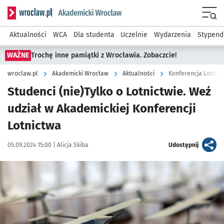
Serwis informacyjny wroclaw.pl podserwis: Akademicki Wro
Men
Aktualności
WCA
Dla studenta
Uczelnie
Wydarzenia
Stypend
WAŻNE
Trochę inne pamiątki z Wrocławia. Zobaczcie!
wroclaw.pl
Akademicki Wrocław
Aktualności
Konferencja Lotnict
Studenci (nie)Tylko o Lotnictwie. Weź
udział w Akademickiej Konferencji
Lotnictwa
Data publikacji:
Autor:
artykuł
05.09.2024 15:00 |
Alicja Skiba
Udostępnij
Kliknij, aby powiększyć