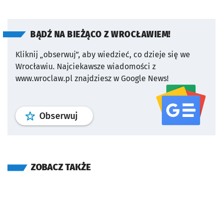
BĄDŹ NA BIEŻĄCO Z WROCŁAWIEM!
Kliknij „obserwuj”, aby wiedzieć, co dzieje się we
Wrocławiu.
Najciekawsze wiadomości z
www.wroclaw.pl znajdziesz w Google News!
profil
google news
serwisu wroclaw
Obserwuj
ZOBACZ TAKŻE