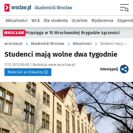
Serwis informacyjny wroclaw.pl podserwis: Akademicki Wro
Men
Aktualności
WCA
Dla studenta
Uczelnie
Wydarzenia
Stypend
WROCŁAW
Przysięga w 10 Wrocławskiej Brygadzie Łączności
wroclaw.pl
Akademicki Wrocław
Aktualności
Studenci mają woln
Studenci mają wolne dwa tygodnie
Data publikacji:
Autor:
17.12.2013 00:00 |
Redakcja www.wroclaw.pl
artykuł
Udostępnij
Materiał archiwalny
Kliknij, aby powiększyć