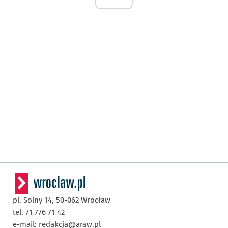
pl. Solny 14,
50-062
Wrocław
tel. 71 776 71 42
e-mail:
redakcja@araw.pl