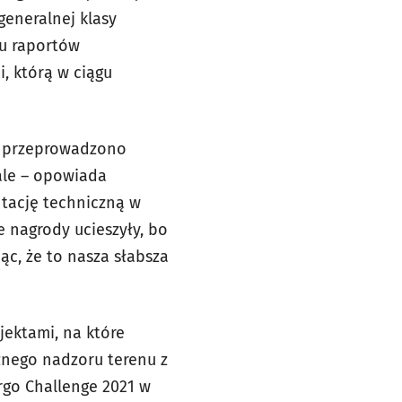
generalnej klasy
gu raportów
i, którą w ciągu
ę przeprowadzono
ale – opowiada
ntację techniczną w
e nagrody ucieszyły, bo
ąc, że to nasza słabsza
jektami, na które
znego nadzoru terenu z
go Challenge 2021 w