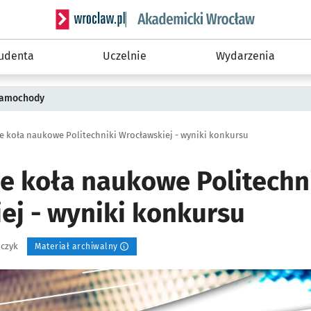
Serwis informacyjny wroclaw.pl podserwis: Akade
tudenta
Uczelnie
Wydarzenia
 samochody
e koła naukowe Politechniki Wrocławskiej - wyniki konkursu
ne koła naukowe Politechn
ej - wyniki konkursu
ńczyk
Materiał archiwalny