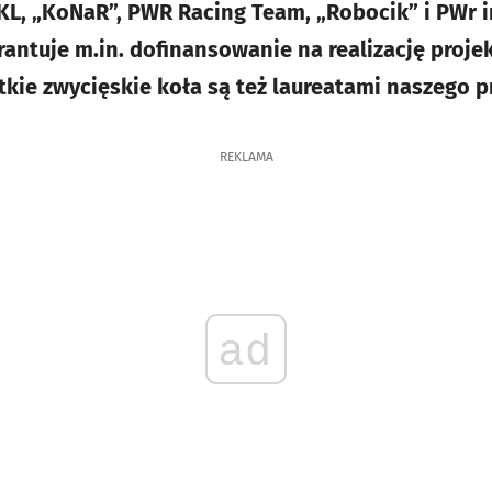
AKL, „KoNaR”, PWR Racing Team, „Robocik” i PWr i
rantuje m.in. dofinansowanie na realizację proje
kie zwycięskie koła są też laureatami naszego 
REKLAMA
ad