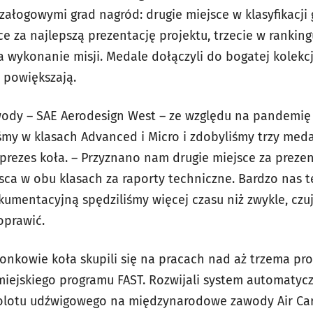
ałogowymi grad nagród: drugie miejsce w klasyfikacji 
e za najlepszą prezentację projektu, trzecie w rankin
a wykonanie misji. Medale dołączyli do bogatej kolekcj
e powiększają.
ody – SAE Aerodesign West – ze względu na pandemi
iśmy w klasach Advanced i Micro i zdobyliśmy trzy med
 prezes koła. – Przyznano nam drugie miejsce za preze
sca w obu klasach za raporty techniczne. Bardzo nas t
umentacyjną spędziliśmy więcej czasu niż zwykle, czuj
oprawić.
onkowie koła skupili się na pracach nad aż trzema pro
 miejskiego programu FAST. Rozwijali system automatyc
molotu udźwigowego na międzynarodowe zawody Air Car