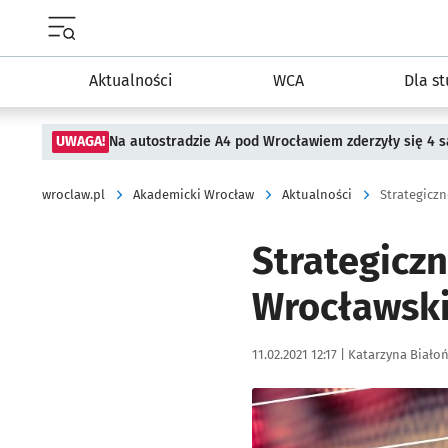
Menu główne portalu wroclaw.pl
Aktualności
WCA
Dla s
UWAGA!
Na autostradzie A4 pod Wrocławiem zderzyły się 4
wroclaw.pl
Akademicki Wrocław
Aktualności
Strategiczn
Strategicz
Wrocławski
Data publikacji:
Autor:
11.02.2021 12:17 |
Katarzyna Biało
Kliknij, aby powiększyć