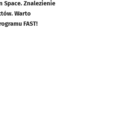
n Space. Znalezienie
któw. Warto
programu FAST!