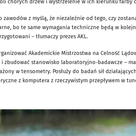
li chorych drzew i wystrzelenie w ich kierunku farby 
o zawodów z myślą, że niezależnie od tego, czy zosta
arne, bo te same wymagania techniczne będą w kolej
przygotowani – tłumaczy prezes AKL.
rganizować Akademickie Mistrzostwa na Celność Lądow
) i zbudować stanowisko laboratoryjno-badawcze – m
ony w tensometry. Posłuży do badań sił działających
ryczne z komputera z rzeczywistym przepływem w tune