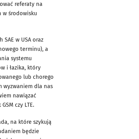
tować referaty na
h w środowisku
h SAE w USA oraz
 nowego terminu), a
ania systemu
i łazika, który
jowanego lub chorego
ym wyzwaniem dla nas
owiem nawiązać
k GSM czy LTE.
ada, na które szykują
adaniem będzie