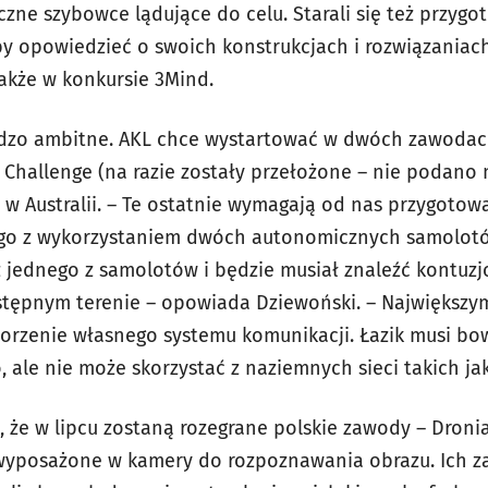
ne szybowce lądujące do celu. Starali się też przygo
y opowiedzieć o swoich konstrukcjach i rozwiązaniac
akże w konkursie 3Mind.
ardzo ambitne. AKL chce wystartować w dwóch zawodac
 Challenge (na razie zostały przełożone – nie podano
 w Australii. – Te ostatnie wymagają od nas przygotow
o z wykorzystaniem dwóch autonomicznych samolotów 
 jednego z samolotów i będzie musiał znaleźć kontuz
stępnym terenie – opowiada Dziewoński. – Największ
worzenie własnego systemu komunikacji. Łazik musi b
 ale nie może skorzystać z naziemnych sieci takich ja
o, że w lipcu zostaną rozegrane polskie zawody – Droni
wyposażone w kamery do rozpoznawania obrazu. Ich z