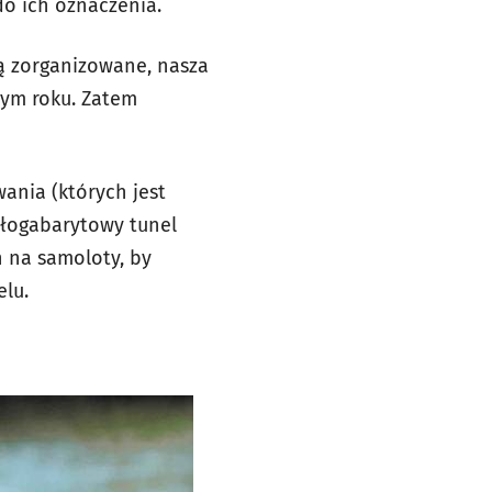
do ich oznaczenia.
ną zorganizowane, nasza
nym roku. Zatem
ania (których jest
ałogabarytowy tunel
 na samoloty, by
lu.