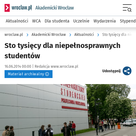
Serwis informacyjny wroclaw.pl podserwis: Akademicki Wro
Men
Aktualności
WCA
Dla studenta
Uczelnie
Wydarzenia
Stypend
wroclaw.pl
Akademicki Wrocław
Aktualności
Sto tysięcy dla ni
Sto tysięcy dla niepełnosprawnych
studentów
Data publikacji:
Autor:
16.06.2014 00:00 |
Redakcja www.wroclaw.pl
artykuł
Udostępnij
Materiał archiwalny
Kliknij, aby powiększyć