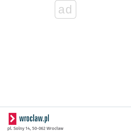
ad
pl. Solny 14,
50-062
Wrocław