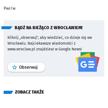
Pwr/w
BĄDŹ NA BIEŻĄCO Z WROCŁAWIEM!
Kliknij „obserwuj”, aby wiedzieć, co dzieje się we
Wrocławiu.
Najciekawsze wiadomości z
www.wroclaw.pl znajdziesz w Google News!
profil
google news
serwisu wroclaw
Obserwuj
ZOBACZ TAKŻE