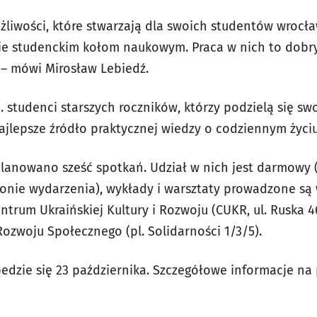
żliwości, które stwarzają dla swoich studentów wrocła
ie studenckim kołom naukowym. Praca w nich to dobry
– mówi Mirosław Lebiedź.
. studenci starszych roczników, którzy podzielą się s
 najlepsze źródło praktycznej wiedzy o codziennym życi
anowano sześć spotkań. Udział w nich jest darmowy (
ronie wydarzenia), wykłady i warsztaty prowadzone są 
trum Ukraińskiej Kultury i Rozwoju (CUKR, ul. Ruska 4
zwoju Społecznego (pl. Solidarności 1/3/5).
edzie się 23 października. Szczegółowe informacje na 