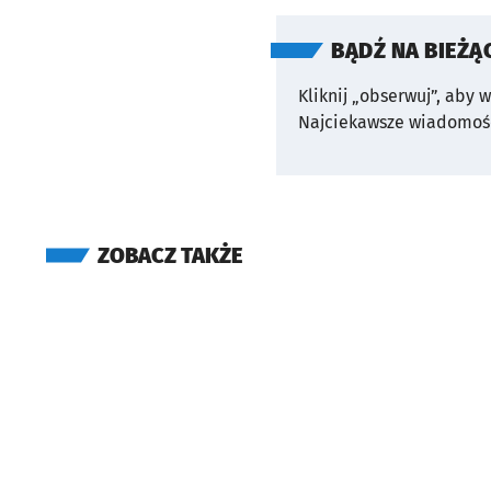
BĄDŹ NA BIEŻĄ
Kliknij „obserwuj”, aby 
Najciekawsze wiadomośc
ZOBACZ TAKŻE