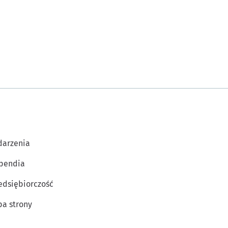
arzenia
pendia
edsiębiorczość
a strony