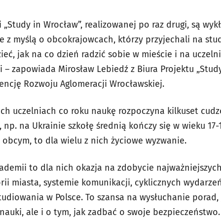
„Study in Wrocław”, realizowanej po raz drugi, są wykł
e z myślą o obcokrajowcach, którzy przyjechali na stu
ć, jak na co dzień radzić sobie w mieście i na uczelni
 – zapowiada Mirosław Lebiedź z Biura Projektu „Study
encję Rozwoju Aglomeracji Wrocławskiej.
ich uczelniach co roku naukę rozpoczyna kilkuset cudz
np. na Ukrainie szkołę średnią kończy się w wieku 17-1
u obcym, to dla wielu z nich życiowe wyzwanie.
demii to dla nich okazja na zdobycie najważniejszych
orii miasta, systemie komunikacji, cyklicznych wydarze
tudiowania w Polsce. To szansa na wysłuchanie porad,
auki, ale i o tym, jak zadbać o swoje bezpieczeństwo.