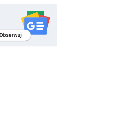
profil
google news
serwisu wroclaw.pl
Obserwuj