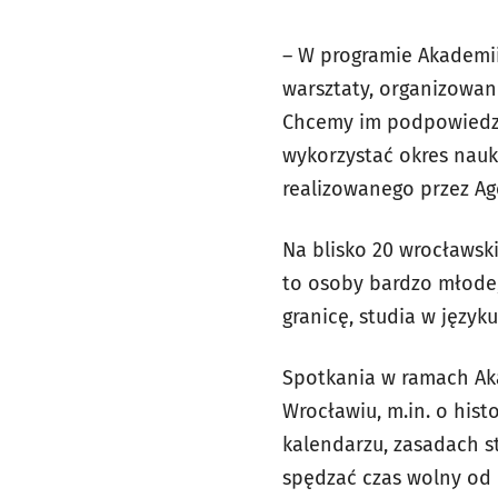
– W programie Akademii 
warsztaty, organizowan
Chcemy im podpowiedzie
wykorzystać okres nauki
realizowanego przez Ag
Na blisko 20 wrocławsk
to osoby bardzo młode, 
granicę, studia w język
Spotkania w ramach Aka
Wrocławiu, m.in. o hist
kalendarzu, zasadach s
spędzać czas wolny od n