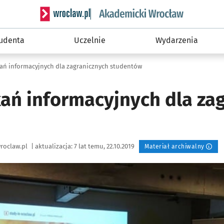
Serwis informacyjny wroclaw.pl podserwis: Akade
tudenta
Uczelnie
Wydarzenia
kań informacyjnych dla zagranicznych studentów
kań informacyjnych dla za
roclaw.pl
|
aktualizacja:
7 lat temu, 22.10.2019
Materiał archiwalny