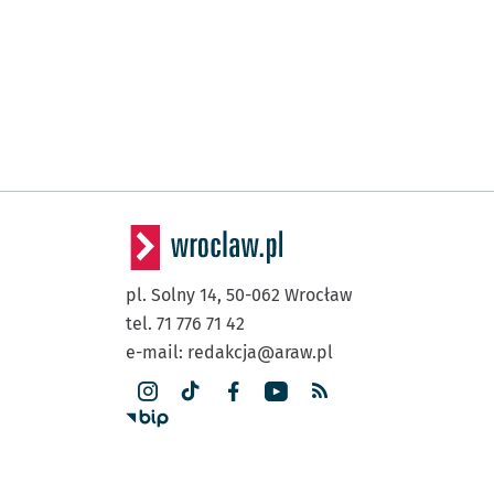
pl. Solny 14,
50-062
Wrocław
tel. 71 776 71 42
e-mail:
redakcja@araw.pl