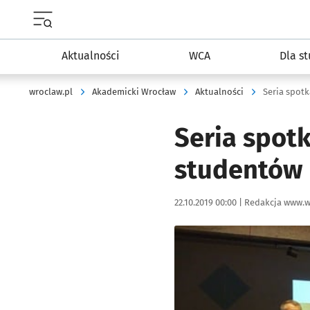
Menu główne portalu wroclaw.pl
Aktualności
WCA
Dla s
wroclaw.pl
Akademicki Wrocław
Aktualności
Seria spot
Seria spot
studentów
Data publikacji:
Autor:
22.10.2019 00:00 |
Redakcja www.w
Kliknij, aby powiększyć