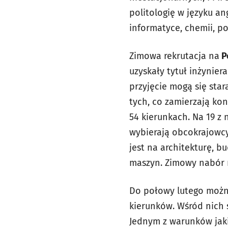
politologię w języku an
informatyce, chemii, pol
Zimowa rekrutacja na
P
uzyskały tytuł inżyniera
przyjęcie mogą się star
tych, co zamierzają ko
54 kierunkach. Na 19 z 
wybierają obcokrajowcy,
jest na architekturę, b
maszyn. Zimowy nabór n
Do połowy lutego można
kierunków. Wśród nich s
Jednym z warunków jakie