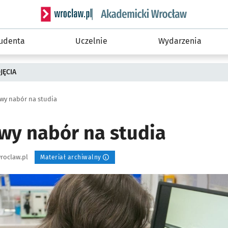
Serwis informacyjny wroclaw.pl podserwis: Akade
tudenta
Uczelnie
Wydarzenia
JĘCIA
wy nabór na studia
wy nabór na studia
roclaw.pl
Materiał archiwalny