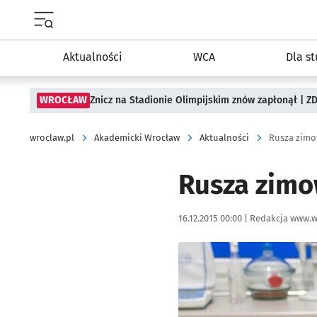
Menu główne portalu wroclaw.pl
Aktualności
WCA
Dla s
WROCŁAW
Znicz na Stadionie Olimpijskim znów zapłonął | ZD
wroclaw.pl
Akademicki Wrocław
Aktualności
Rusza zimo
Rusza zimo
Data publikacji:
Autor:
16.12.2015 00:00 |
Redakcja www.w
Kliknij, aby powiększyć