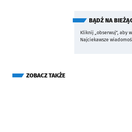
BĄDŹ NA BIEŻĄ
Kliknij „obserwuj”, aby 
Najciekawsze wiadomośc
ZOBACZ TAKŻE