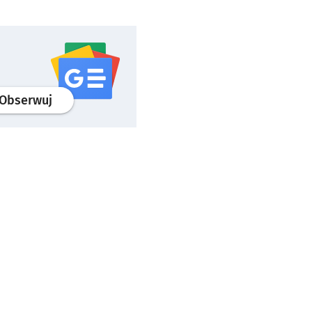
profil
google news
serwisu wroclaw.pl
Obserwuj