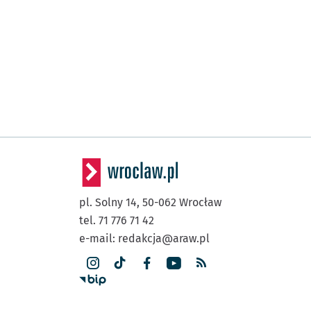
pl. Solny 14,
50-062
Wrocław
tel. 71 776 71 42
e-mail:
redakcja@araw.pl