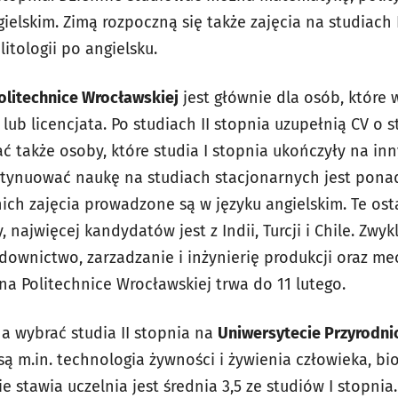
gielskim. Zimą rozpoczną się także zajęcia na studiach 
itologii po angielsku.
olitechnice Wrocławskiej
jest głównie dla osób, które
 lub licencjata. Po studiach II stopnia uzupełnią CV o 
ać także osoby, które studia I stopnia ukończyły na in
ntynuować naukę na studiach stacjonarnych jest ponad
nich zajęcia prowadzone są w języku angielskim. Te ost
 najwięcej kandydatów jest z Indii, Turcji i Chile. Zwy
udownictwo, zarzadzanie i inżynierię produkcji oraz m
a Politechnice Wrocławskiej trwa do 11 lutego.
 wybrać studia II stopnia na
Uniwersytecie Przyrodn
ą m.in. technologia żywności i żywienia człowieka, bio
 stawia uczelnia jest średnia 3,5 ze studiów I stopnia.