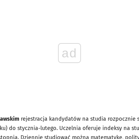
ad
ławskim
rejestracja kandydatów na studia rozpocznie s
ku) do stycznia-lutego. Uczelnia oferuje indeksy na st
I stopnia. Dziennie studiować można matematykę, polit