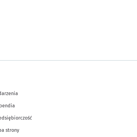
arzenia
pendia
edsiębiorczość
a strony