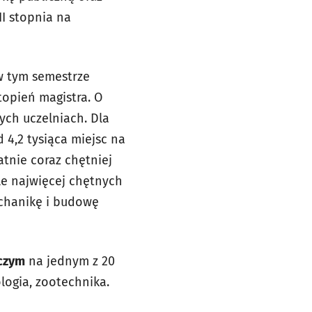
II stopnia na
 w tym semestrze
stopień magistra. O
nych uczelniach. Dla
 4,2 tysiąca miejsc na
atnie coraz chętniej
kle najwięcej chętnych
echanikę i budowę
iczym
na jednym z 20
logia, zootechnika.