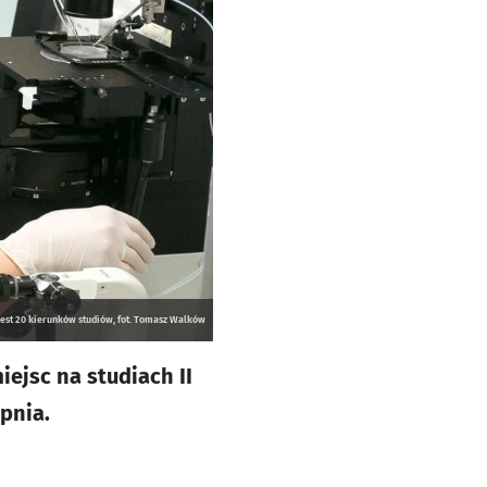
est 20 kierunków studiów, fot. Tomasz Walków
ejsc na studiach II
pnia.