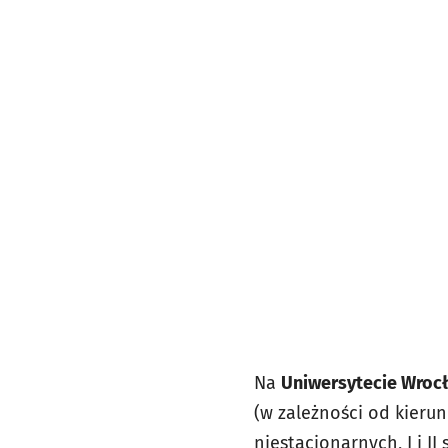
Na
Uniwersytecie Wroc
(w zależności od kierun
niestacjonarnych, I i I