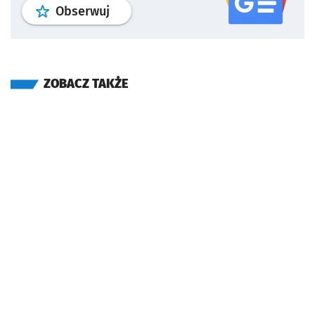
profil
google news
serwisu wroclaw
Obserwuj
ZOBACZ TAKŻE