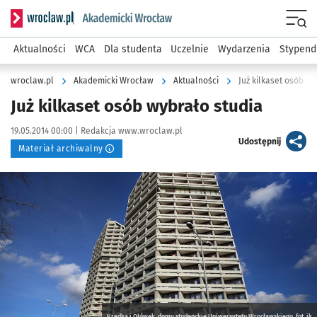
Serwis informacyjny wroclaw.pl podserwis: Akademicki Wro
Men
Aktualności
WCA
Dla studenta
Uczelnie
Wydarzenia
Stypend
wroclaw.pl
Akademicki Wrocław
Aktualności
Już kilkaset osób wy
Już kilkaset osób wybrało studia
Data publikacji:
Autor:
19.05.2014 00:00 |
Redakcja www.wroclaw.pl
artykuł
Udostępnij
Materiał archiwalny
Kliknij, aby powiększyć
Kredka i Ołówek, domy studenckie Uniwersytetu Wrocławskiego, fot. jk